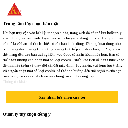
You are accessing "Sika Việt Nam", it seems you
are accessing it from "Hoa Kỳ". We have a
Trung tâm tùy chọn bảo mật
dedicated website for your country.
Khi bạn truy cập vào bất kỳ trang web nào, trang web đó có thể lưu hoặc truy
xuất thông tin trên trình duyệt của bạn, chủ yếu ở dạng cookie. Thông tin này
TO
STAY ON THE
có thể là về bạn, sở thích, thiết bị của bạn hoặc dùng để trang hoạt động như
SELECT A
SIKA VIỆT NAM
SIKA
bạn mong đợi. Thông tin thường không trực tiếp xác định bạn, nhưng nó có
COUNTRY
thể mang đến cho bạn trải nghiệm web được cá nhân hóa nhiều hơn. Bạn có
WEBSITE
USA
thể chọn không cho phép một số loại cookie. Nhấp vào tiêu đề danh mục khác
để tìm hiểu thêm và thay đổi cài đặt mặc định. Tuy nhiên, vui lòng lưu ý rằng
việc ngăn chặn một số loại cookie có thể ảnh hưởng đến trải nghiệm của bạn
trên trang web và các dịch vụ mà chúng tôi có thể cung cấp.
Sika Việt Nam
Thông tin khác
Xác nhận lựa chọn của tôi
HỆ THỐNG
Quản lý tùy chọn đồng ý
PHỦ SÀN