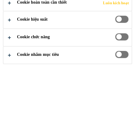
Cookie hoàn toàn cần thiết
Luôn kích hoạt
Cookie hiệu suất
Cookie chức năng
Kênh Phân Phối/Bán Lẻ
Phủ Sàn
Cookie nhắm mục tiêu
Sikafloor®-161 HC
Sơn lót, chất kết dính epoxy đa năng cho vữa
cán nền tự san phẳng.