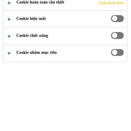
TÔNG
Cookie hoàn toàn cần thiết
Luôn kích hoạt
Cookie hiệu suất
Cookie chức năng
Xây Dựng
Bảo Vệ Bê Tông
Cookie nhắm mục tiêu
Tại Sika, Bạn Sẽ
Tìm Được Giải Pháp
Bảo Vệ Bê Tông Phù
Hợp Nhất Từ Vô Số