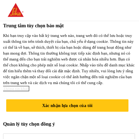
You are accessing "Sika Việt Nam", it seems you
are accessing it from "Hoa Kỳ". We have a
Trung tâm tùy chọn bảo mật
dedicated website for your country.
Khi bạn truy cập vào bất kỳ trang web nào, trang web đó có thể lưu hoặc truy
xuất thông tin trên trình duyệt của bạn, chủ yếu ở dạng cookie. Thông tin này
TO
STAY ON THE
có thể là về bạn, sở thích, thiết bị của bạn hoặc dùng để trang hoạt động như
SELECT A
SIKA VIỆT NAM
SIKA
bạn mong đợi. Thông tin thường không trực tiếp xác định bạn, nhưng nó có
COUNTRY
thể mang đến cho bạn trải nghiệm web được cá nhân hóa nhiều hơn. Bạn có
WEBSITE
USA
thể chọn không cho phép một số loại cookie. Nhấp vào tiêu đề danh mục khác
để tìm hiểu thêm và thay đổi cài đặt mặc định. Tuy nhiên, vui lòng lưu ý rằng
việc ngăn chặn một số loại cookie có thể ảnh hưởng đến trải nghiệm của bạn
trên trang web và các dịch vụ mà chúng tôi có thể cung cấp.
Sika Việt Nam
Thông tin khác
Xác nhận lựa chọn của tôi
BẢO VỆ BÊ
Quản lý tùy chọn đồng ý