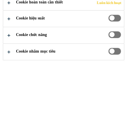
TRI THỨC
Cookie hoàn toàn cần thiết
Luôn kích hoạt
Cookie hiệu suất
Cookie chức năng
Ngành Công Nghiệp
trung tâm tri thức
Cookie nhắm mục tiêu
Bạn đã tiếp cận trung tâm tri thức chuyên gia
đầu ngành của Sika. Tìm kiếm thông tin theo
chủ đề cụ thể hoặc trình duyệt các bài báo
chung theo nhu cầu của bạn. Hãy thường
xuyên cập nhật bởi các bài báo mới sẽ được
đăng tải thường xuyên.