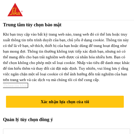
You are accessing "Sika Việt Nam", it seems you
are accessing it from "Hoa Kỳ". We have a
Trung tâm tùy chọn bảo mật
dedicated website for your country.
Khi bạn truy cập vào bất kỳ trang web nào, trang web đó có thể lưu hoặc truy
xuất thông tin trên trình duyệt của bạn, chủ yếu ở dạng cookie. Thông tin này
TO
STAY ON THE
có thể là về bạn, sở thích, thiết bị của bạn hoặc dùng để trang hoạt động như
SELECT A
SIKA VIỆT NAM
SIKA
bạn mong đợi. Thông tin thường không trực tiếp xác định bạn, nhưng nó có
COUNTRY
thể mang đến cho bạn trải nghiệm web được cá nhân hóa nhiều hơn. Bạn có
WEBSITE
USA
thể chọn không cho phép một số loại cookie. Nhấp vào tiêu đề danh mục khác
để tìm hiểu thêm và thay đổi cài đặt mặc định. Tuy nhiên, vui lòng lưu ý rằng
việc ngăn chặn một số loại cookie có thể ảnh hưởng đến trải nghiệm của bạn
trên trang web và các dịch vụ mà chúng tôi có thể cung cấp.
Sika Việt Nam
Thông tin khác
Xác nhận lựa chọn của tôi
TRUNG TÂM
Quản lý tùy chọn đồng ý