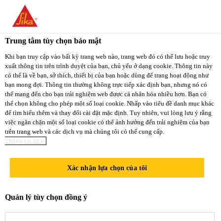
You are accessing "Sika Việt Nam", it seems you
are accessing it from "Hoa Kỳ". We have a
Trung tâm tùy chọn bảo mật
dedicated website for your country.
Khi bạn truy cập vào bất kỳ trang web nào, trang web đó có thể lưu hoặc truy
xuất thông tin trên trình duyệt của bạn, chủ yếu ở dạng cookie. Thông tin này
TO
STAY ON THE
có thể là về bạn, sở thích, thiết bị của bạn hoặc dùng để trang hoạt động như
SELECT A
SIKA VIỆT NAM
SIKA
bạn mong đợi. Thông tin thường không trực tiếp xác định bạn, nhưng nó có
COUNTRY
thể mang đến cho bạn trải nghiệm web được cá nhân hóa nhiều hơn. Bạn có
WEBSITE
USA
thể chọn không cho phép một số loại cookie. Nhấp vào tiêu đề danh mục khác
để tìm hiểu thêm và thay đổi cài đặt mặc định. Tuy nhiên, vui lòng lưu ý rằng
việc ngăn chặn một số loại cookie có thể ảnh hưởng đến trải nghiệm của bạn
trên trang web và các dịch vụ mà chúng tôi có thể cung cấp.
Sika Việt Nam
Thông tin khác
Xác nhận lựa chọn của tôi
.
Quản lý tùy chọn đồng ý