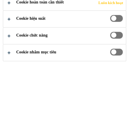
Cookie hoàn toàn cần thiết
Luôn kích hoạt
Cookie hiệu suất
Cookie chức năng
Cuộc Thi THỢ CHUYÊN - KEO CHUẨN
...
Cookie nhắm mục tiêu
KHỞI ĐỘNG
CUỘC THI
"THỢ
CHUYÊN -