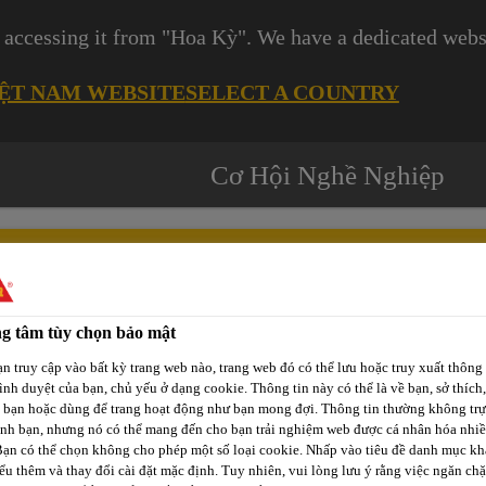
 accessing it from "Hoa Kỳ". We have a dedicated websi
IỆT NAM WEBSITE
SELECT A COUNTRY
Cơ Hội Nghề Nghiệp
g tâm tùy chọn bảo mật
Các
-tô
Phát Triển
Kênh Phân
n truy cập vào bất kỳ trang web nào, trang web đó có thể lưu hoặc truy xuất thông 
Dự
rình duyệt của bạn, chủ yếu ở dạng cookie. Thông tin này có thể là về bạn, sở thích,
p
Bền Vững
Phối / Bán Lẻ
Án
a bạn hoặc dùng để trang hoạt động như bạn mong đợi. Thông tin thường không trự
ịnh bạn, nhưng nó có thể mang đến cho bạn trải nghiệm web được cá nhân hóa nhi
Bạn có thể chọn không cho phép một số loại cookie. Nhấp vào tiêu đề danh mục kh
ểu thêm và thay đổi cài đặt mặc định. Tuy nhiên, vui lòng lưu ý rằng việc ngăn ch