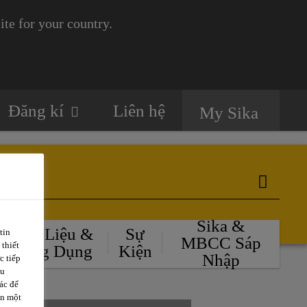
te for your country.
Đăng kí
Liên hệ
My Sika
Sika &
Tài Liệu &
Sự
tin
MBCC Sáp
 thiết
Ứng Dụng
Kiện
Nhập
c tiếp
ều
ác để
ặn một