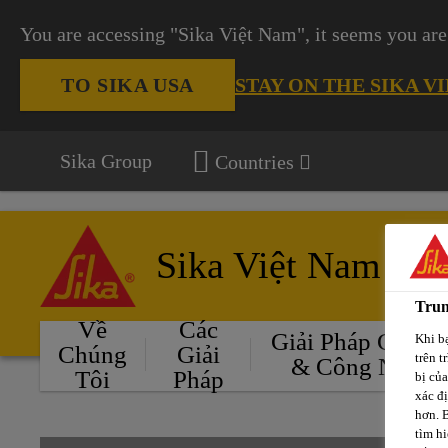
You are accessing "Sika Việt Nam", it seems you are
STAY ON THE SIKA V
TO SIKA USA
Sika Group
Countries
Sika Việt Nam
Trun
Về
Các
Giải Pháp Cho Ô
Khi bạ
Chúng
Giải
trên t
& Công Nghiệ
Tôi
Pháp
bị củ
xác đ
hơn. 
tìm hi