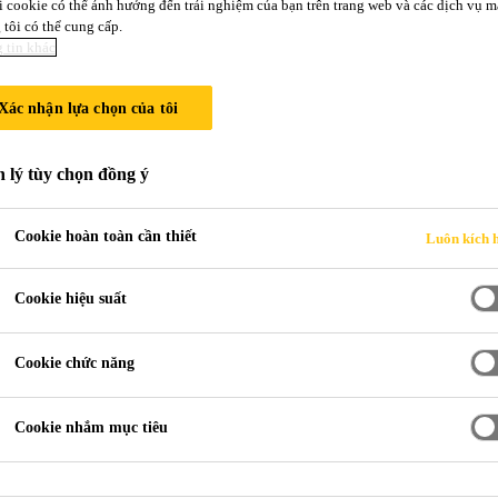
i cookie có thể ảnh hưởng đến trải nghiệm của bạn trên trang web và các dịch vụ m
 HÒA NHẬP T
tôi có thể cung cấp.
 tin khác
Xác nhận lựa chọn của tôi
 lý tùy chọn đồng ý
ika
Cookie hoàn toàn cần thiết
Luôn kích 
Cookie hiệu suất
anh giới, mà chỉ có khả năng. Là một công ty quố
đáp ứng hiệu quả các nhu cầu của Sika sở tại. S
Cookie chức năng
ến việc tích hợp các nền văn hóa khác nhau cũn
ùng quan trọng.
Cookie nhắm mục tiêu
 ta lắng nghe và tán dương những