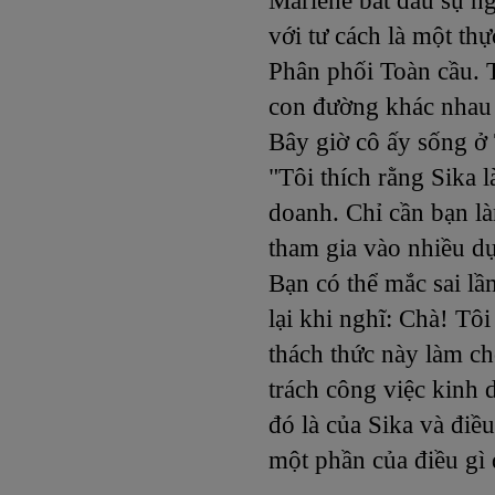
Marlene bắt đầu sự n
với tư cách là một thự
Phân phối Toàn cầu. T
con đường khác nhau
Bây giờ cô ấy sống ở
"Tôi thích rằng Sika l
doanh. Chỉ cần bạn là
tham gia vào nhiều dự
Bạn có thể mắc sai lầ
lại khi nghĩ: Chà! Tô
thách thức này làm c
trách công việc kinh 
đó là của Sika và điề
một phần của điều gì