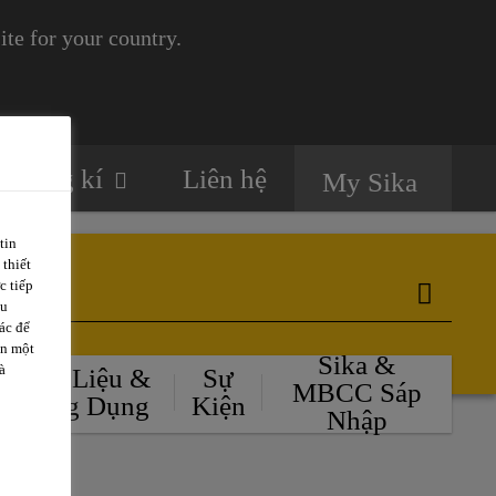
te for your country.
Đăng kí
Liên hệ
My Sika
tin
 thiết
c tiếp
ều
ác để
ặn một
Sika &
à
Tài Liệu &
Sự
MBCC Sáp
Ứng Dụng
Kiện
Nhập