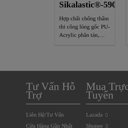
Sikalastic®-590
Hợp chất chống thấm
thi công lỏng gốc PU-
Acrylic phân tán,
kinh tế, cải thiện khả
năng kháng lại sự
đọng nước
Tư Vấn Hỗ
Mua Trự
Trợ
Tuyến
Liên Hệ/Tư Vấn
Lazada
Cửa Hàng Gần Nhất
Shopee