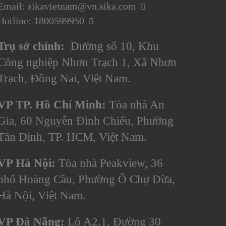
Email: sikavietnam@vn.sika.com
Hotline: 1800599950
Trụ sở chính:
Đường số 10, Khu
Công nghiệp Nhơn Trạch 1, Xã Nhơn
Trạch, Đồng Nai, Việt Nam.
VP TP. Hồ Chí Minh:
Tòa nhà An
Gia, 60 Nguyễn Đình Chiểu, Phường
Tân Định, TP. HCM, Việt Nam.
VP Hà Nội:
Tòa nhà Peakview, 36
phố Hoàng Cầu, Phường Ô Chợ Dừa,
Hà Nội, Việt Nam.
VP Đà Nẵng:
Lô A2.1, Đường 30