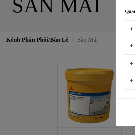
SÀN MÁI
Quản
Kênh Phân Phối/Bán Lẻ
Sàn Mái