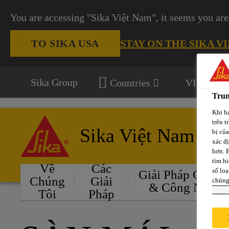
You are accessing "Sika Việt Nam", it seems you are
STAY ON THE SIKA V
TO SIKA USA
Sika Group
Countries
VI
Trun
Khi bạ
trên t
Sika Việt Nam
bị củ
xác đ
hơn. 
tìm hi
Về
Các
số loạ
Giải Pháp Cho Ô
Chúng
Giải
chúng 
& Công Nghiệ
Thông
Tôi
Pháp