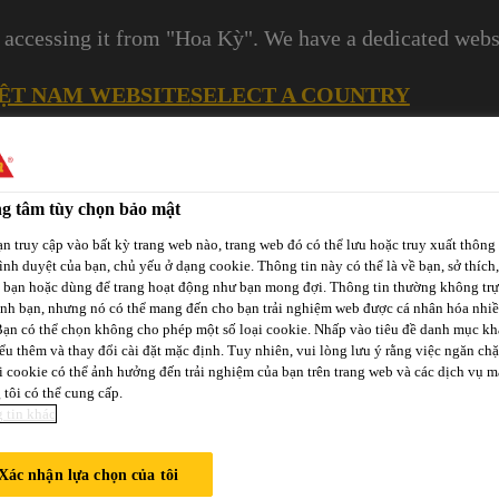
 accessing it from "Hoa Kỳ". We have a dedicated websi
IỆT NAM WEBSITE
SELECT A COUNTRY
Cơ Hội Nghề Nghiệp
g tâm tùy chọn bảo mật
n truy cập vào bất kỳ trang web nào, trang web đó có thể lưu hoặc truy xuất thông 
rình duyệt của bạn, chủ yếu ở dạng cookie. Thông tin này có thể là về bạn, sở thích,
a bạn hoặc dùng để trang hoạt động như bạn mong đợi. Thông tin thường không trự
ịnh bạn, nhưng nó có thể mang đến cho bạn trải nghiệm web được cá nhân hóa nhi
Bạn có thể chọn không cho phép một số loại cookie. Nhấp vào tiêu đề danh mục kh
ểu thêm và thay đổi cài đặt mặc định. Tuy nhiên, vui lòng lưu ý rằng việc ngăn ch
Các
i cookie có thể ảnh hưởng đến trải nghiệm của bạn trên trang web và các dịch vụ m
-tô
Phát Triển
Kênh Phân
Dự
tôi có thể cung cấp.
p
Bền Vững
Phối / Bán Lẻ
 tin khác
Án
Xác nhận lựa chọn của tôi