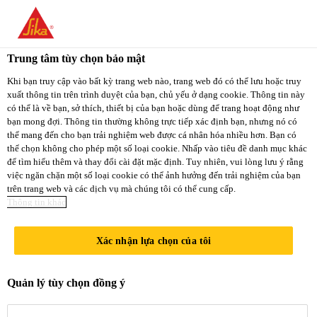
You are accessing "Sika Việt Nam", it seems you
are accessing it from "Hoa Kỳ". We have a
Trung tâm tùy chọn bảo mật
dedicated website for your country.
Khi bạn truy cập vào bất kỳ trang web nào, trang web đó có thể lưu hoặc truy
xuất thông tin trên trình duyệt của bạn, chủ yếu ở dạng cookie. Thông tin này
TO
STAY ON THE
có thể là về bạn, sở thích, thiết bị của bạn hoặc dùng để trang hoạt động như
SELECT A
SIKA VIỆT NAM
SIKA
bạn mong đợi. Thông tin thường không trực tiếp xác định bạn, nhưng nó có
COUNTRY
thể mang đến cho bạn trải nghiệm web được cá nhân hóa nhiều hơn. Bạn có
WEBSITE
USA
thể chọn không cho phép một số loại cookie. Nhấp vào tiêu đề danh mục khác
để tìm hiểu thêm và thay đổi cài đặt mặc định. Tuy nhiên, vui lòng lưu ý rằng
việc ngăn chặn một số loại cookie có thể ảnh hưởng đến trải nghiệm của bạn
trên trang web và các dịch vụ mà chúng tôi có thể cung cấp.
Sika Việt Nam
Thông tin khác
Xác nhận lựa chọn của tôi
CHÍNH
Quản lý tùy chọn đồng ý