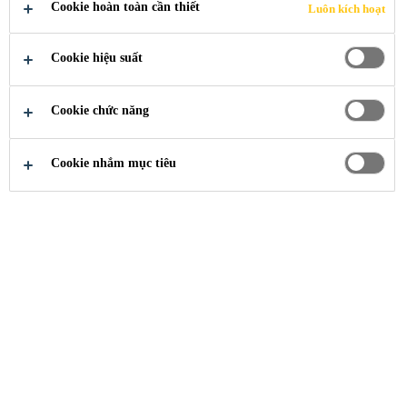
SÁCH CHẤT
Cookie hoàn toàn cần thiết
Luôn kích hoạt
LƯỢNG, MÔI
Cookie hiệu suất
TRƯỜNG,
Cookie chức năng
SỨC KHỎE
Cookie nhắm mục tiêu
VÀ AN
TOÀN
Về Chúng Tôi
...
Chính sách Chất lượng, M