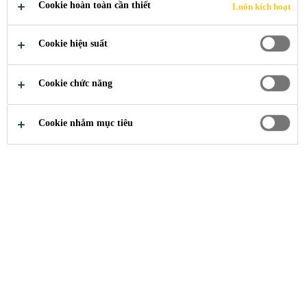
Cookie hoàn toàn cần thiết
Luôn kích hoạt
TẠO LÃNH
Cookie hiệu suất
ĐẠO
Cookie chức năng
Cookie nhắm mục tiêu
Cơ Hội Nghề Nghiệp
...
Chương Trình Đào
Sika mở Chương trình Phát triển Ban Quản
trị, đào tạo Lãnh đạo cấp Tập đoàn và cấp
Vùng, và Chương trình Lãnh đạo cho
Chuyên gia. Chương trình Phát triển Ban