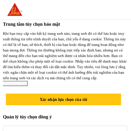
You are accessing "Sika Việt Nam", it seems you
are accessing it from "Hoa Kỳ". We have a
Trung tâm tùy chọn bảo mật
dedicated website for your country.
Khi bạn truy cập vào bất kỳ trang web nào, trang web đó có thể lưu hoặc truy
xuất thông tin trên trình duyệt của bạn, chủ yếu ở dạng cookie. Thông tin này
TO
STAY ON THE
có thể là về bạn, sở thích, thiết bị của bạn hoặc dùng để trang hoạt động như
SELECT A
SIKA VIỆT NAM
SIKA
bạn mong đợi. Thông tin thường không trực tiếp xác định bạn, nhưng nó có
COUNTRY
thể mang đến cho bạn trải nghiệm web được cá nhân hóa nhiều hơn. Bạn có
WEBSITE
USA
thể chọn không cho phép một số loại cookie. Nhấp vào tiêu đề danh mục khác
để tìm hiểu thêm và thay đổi cài đặt mặc định. Tuy nhiên, vui lòng lưu ý rằng
việc ngăn chặn một số loại cookie có thể ảnh hưởng đến trải nghiệm của bạn
trên trang web và các dịch vụ mà chúng tôi có thể cung cấp.
Sika Việt Nam
Thông tin khác
Xác nhận lựa chọn của tôi
CHƯƠNG
Quản lý tùy chọn đồng ý
TRÌNH ĐÀO