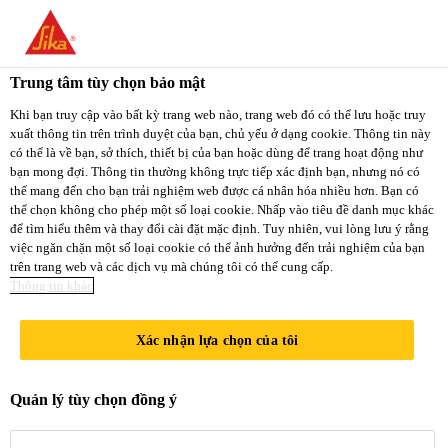
You are accessing "Sika Việt Nam", it seems you
are accessing it from "Hoa Kỳ". We have a
Trung tâm tùy chọn bảo mật
dedicated website for your country.
Khi bạn truy cập vào bất kỳ trang web nào, trang web đó có thể lưu hoặc truy
xuất thông tin trên trình duyệt của bạn, chủ yếu ở dạng cookie. Thông tin này
TO
STAY ON THE
có thể là về bạn, sở thích, thiết bị của bạn hoặc dùng để trang hoạt động như
SELECT A
SIKA VIỆT NAM
SIKA
bạn mong đợi. Thông tin thường không trực tiếp xác định bạn, nhưng nó có
COUNTRY
thể mang đến cho bạn trải nghiệm web được cá nhân hóa nhiều hơn. Bạn có
WEBSITE
USA
thể chọn không cho phép một số loại cookie. Nhấp vào tiêu đề danh mục khác
để tìm hiểu thêm và thay đổi cài đặt mặc định. Tuy nhiên, vui lòng lưu ý rằng
việc ngăn chặn một số loại cookie có thể ảnh hưởng đến trải nghiệm của bạn
trên trang web và các dịch vụ mà chúng tôi có thể cung cấp.
Sika Việt Nam
Thông tin khác
Xác nhận lựa chọn của tôi
PHƯƠNG
Quản lý tùy chọn đồng ý