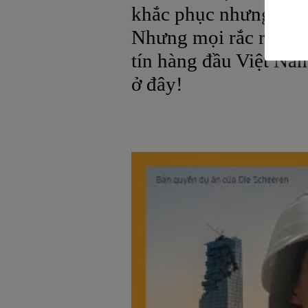
khắc phục nhưng kết 
Nhưng mọi rắc rối sẽ
tín hàng đầu Việt Na
ở đây!