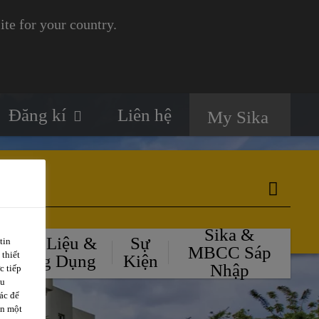
te for your country.
Đăng kí
Liên hệ
My Sika
Sika &
Tài Liệu &
Sự
tin
MBCC Sáp
 thiết
Ứng Dụng
Kiện
Nhập
c tiếp
ều
ác để
ặn một