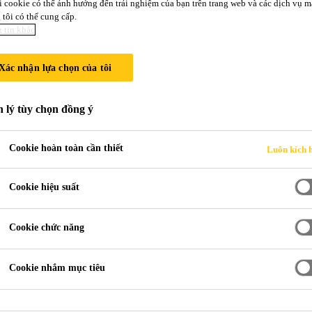
i cookie có thể ảnh hưởng đến trải nghiệm của bạn trên trang web và các dịch vụ m
tôi có thể cung cấp.
 tin khác
 CHỐNG THẤ
Xác nhận lựa chọn của tôi
 lý tùy chọn đồng ý
Cookie hoàn toàn cần thiết
Luôn kích 
Cookie hiệu suất
Cookie chức năng
Cookie nhắm mục tiêu
mái, mà còn cần cả chống thấm thật t
gia đình phải tìm trăm phương ngàn kế,