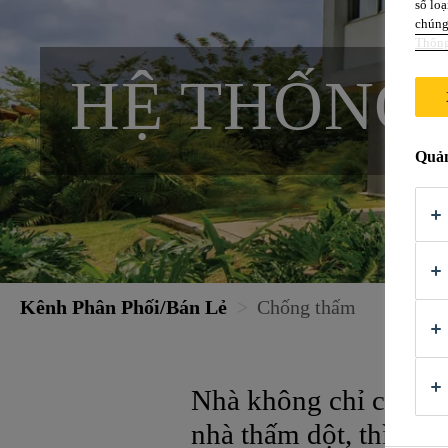
số loạ
chúng 
Thông
HỆ THỐNG
Quản
Kênh Phân Phối/Bán Lẻ
Chống thấm
Nhà không chỉ cần có 
nhà thấm dột, thì cả 