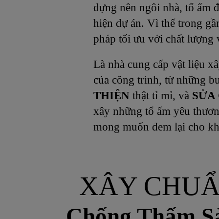
dựng nên ngôi nhà, tổ ấm đ
hiện dự án. Vì thế trong 
pháp tối ưu với chất lượng
Là nhà cung cấp vật liệu x
của công trình, từ những 
THIỆN
thật tỉ mỉ, và
SỬA
xây những tổ ấm yêu thương
mong muốn đem lại cho khá
XÂY CHUẨ
Chống Thấm Sà