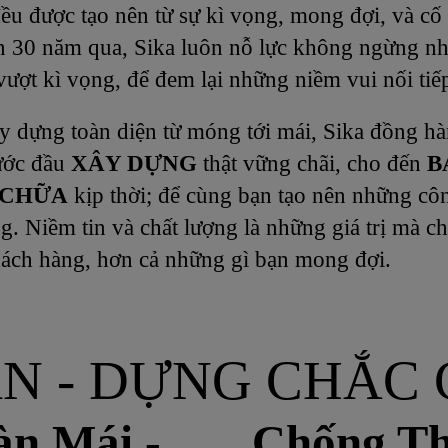
ều được tạo nên từ sự kì vọng, mong đợi, và c
gần 30 năm qua, Sika luôn nỗ lực không ngừng 
 vượt kì vọng, để đem lại những niềm vui nối ti
ây dựng toàn diện từ móng tới mái, Sika đồng h
bước đầu
XÂY DỰNG
thật vững chãi, cho đến
B
 CHỮA
kịp thời; để cùng bạn tạo nên những cô
. Niềm tin và chất lượng là những giá trị mà c
ch hàng, hơn cả những gì bạn mong đợi.
N - DỰNG CHẮC 
n Mái -
Chống T