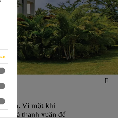
à
M
hoạt
ốt nữa. Vì một khi
 hết cả thanh xuân để