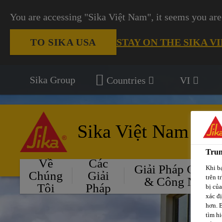
You are accessing "Sika Việt Nam", it seems you are
STAY ON THE SIKA V
TO SIKA USA
Sika Group
Countries
VI
Sika Việt Nam
Trun
Về
Các
Giải Pháp Cho Ô
Khi bạ
Chúng
Giải
trên t
& Công Nghiệ
Tôi
Pháp
bị củ
xác đ
hơn. 
tìm hi