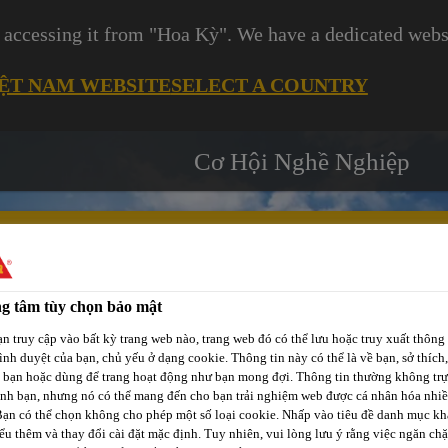
 accessing it from "Hoa Kỳ". We have a dedicated websi
IỆT NAM WEBSITE
SELECT A COUNTRY
Cơ Hội Nghề Nghiệp
g tâm tùy chọn bảo mật
Các
-tô
Phát Triển
Kênh Phân
n truy cập vào bất kỳ trang web nào, trang web đó có thể lưu hoặc truy xuất thông 
Dự
rình duyệt của bạn, chủ yếu ở dạng cookie. Thông tin này có thể là về bạn, sở thích,
p
Bền Vững
Phối / Bán Lẻ
Án
a bạn hoặc dùng để trang hoạt động như bạn mong đợi. Thông tin thường không trự
ịnh bạn, nhưng nó có thể mang đến cho bạn trải nghiệm web được cá nhân hóa nhi
Bạn có thể chọn không cho phép một số loại cookie. Nhấp vào tiêu đề danh mục kh
ểu thêm và thay đổi cài đặt mặc định. Tuy nhiên, vui lòng lưu ý rằng việc ngăn ch