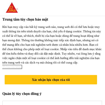
You are accessing "Sika Việt Nam", it seems you
are accessing it from "Hoa Kỳ". We have a
Trung tâm tùy chọn bảo mật
dedicated website for your country.
Khi bạn truy cập vào bất kỳ trang web nào, trang web đó có thể lưu hoặc truy
xuất thông tin trên trình duyệt của bạn, chủ yếu ở dạng cookie. Thông tin này
TO
STAY ON THE
có thể là về bạn, sở thích, thiết bị của bạn hoặc dùng để trang hoạt động như
SELECT A
SIKA VIỆT NAM
SIKA
bạn mong đợi. Thông tin thường không trực tiếp xác định bạn, nhưng nó có
COUNTRY
thể mang đến cho bạn trải nghiệm web được cá nhân hóa nhiều hơn. Bạn có
WEBSITE
USA
thể chọn không cho phép một số loại cookie. Nhấp vào tiêu đề danh mục khác
để tìm hiểu thêm và thay đổi cài đặt mặc định. Tuy nhiên, vui lòng lưu ý rằng
việc ngăn chặn một số loại cookie có thể ảnh hưởng đến trải nghiệm của bạn
trên trang web và các dịch vụ mà chúng tôi có thể cung cấp.
Sika Việt Nam
Thông tin khác
Xác nhận lựa chọn của tôi
THÔNG BÁO
Quản lý tùy chọn đồng ý