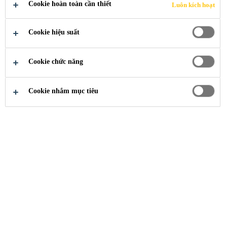
PHÁP THI
Cookie hoàn toàn cần thiết
Luôn kích hoạt
CÔNG SẢN
Cookie hiệu suất
PHẨM SIKA
Cookie chức năng
Cookie nhắm mục tiêu
Ngoài các
biện pháp thi công bằng tài liệu
kỹ thuật
, Sika với mong muốn mang đến
những cách hướng dẫn dễ hiểu, dễ nhớ