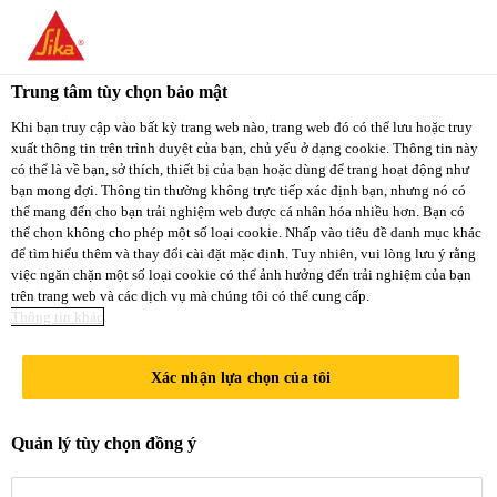
You are accessing "Sika Việt Nam", it seems you
are accessing it from "Hoa Kỳ". We have a
Trung tâm tùy chọn bảo mật
dedicated website for your country.
Khi bạn truy cập vào bất kỳ trang web nào, trang web đó có thể lưu hoặc truy
xuất thông tin trên trình duyệt của bạn, chủ yếu ở dạng cookie. Thông tin này
TO
STAY ON THE
có thể là về bạn, sở thích, thiết bị của bạn hoặc dùng để trang hoạt động như
SELECT A
SIKA VIỆT NAM
SIKA
bạn mong đợi. Thông tin thường không trực tiếp xác định bạn, nhưng nó có
COUNTRY
thể mang đến cho bạn trải nghiệm web được cá nhân hóa nhiều hơn. Bạn có
WEBSITE
USA
thể chọn không cho phép một số loại cookie. Nhấp vào tiêu đề danh mục khác
để tìm hiểu thêm và thay đổi cài đặt mặc định. Tuy nhiên, vui lòng lưu ý rằng
việc ngăn chặn một số loại cookie có thể ảnh hưởng đến trải nghiệm của bạn
trên trang web và các dịch vụ mà chúng tôi có thể cung cấp.
Sika Việt Nam
Thông tin khác
Xác nhận lựa chọn của tôi
PHƯƠNG
Quản lý tùy chọn đồng ý