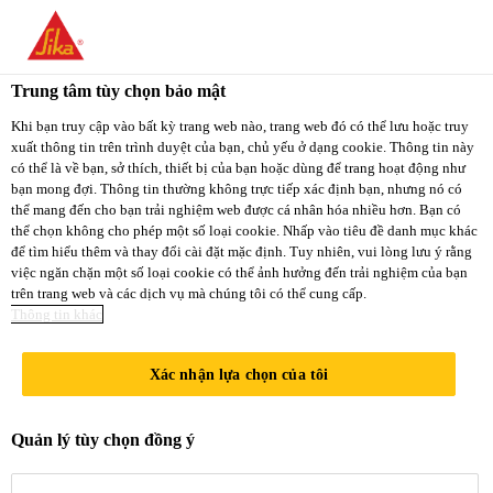
You are accessing "Sika Việt Nam", it seems you
are accessing it from "Hoa Kỳ". We have a
Trung tâm tùy chọn bảo mật
dedicated website for your country.
Khi bạn truy cập vào bất kỳ trang web nào, trang web đó có thể lưu hoặc truy
xuất thông tin trên trình duyệt của bạn, chủ yếu ở dạng cookie. Thông tin này
TO
STAY ON THE
có thể là về bạn, sở thích, thiết bị của bạn hoặc dùng để trang hoạt động như
SELECT A
SIKA VIỆT NAM
SIKA
bạn mong đợi. Thông tin thường không trực tiếp xác định bạn, nhưng nó có
COUNTRY
thể mang đến cho bạn trải nghiệm web được cá nhân hóa nhiều hơn. Bạn có
WEBSITE
USA
thể chọn không cho phép một số loại cookie. Nhấp vào tiêu đề danh mục khác
để tìm hiểu thêm và thay đổi cài đặt mặc định. Tuy nhiên, vui lòng lưu ý rằng
việc ngăn chặn một số loại cookie có thể ảnh hưởng đến trải nghiệm của bạn
trên trang web và các dịch vụ mà chúng tôi có thể cung cấp.
Sika Việt Nam
Thông tin khác
Xác nhận lựa chọn của tôi
SÂN BAY
Quản lý tùy chọn đồng ý