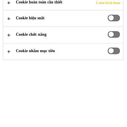
QUỐC TẾ ĐÀ
Cookie hoàn toàn cần thiết
Luôn kích hoạt
NẴNG -
Cookie hiệu suất
TERMINAL 2
Cookie chức năng
Cookie nhắm mục tiêu
Dự Án Trong Nước
...
sân bay quốc tế đà n
2015
ĐÀ NẴNG, VIỆT NAM