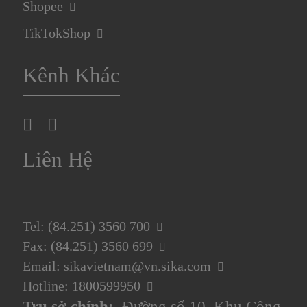
Shopee
TikTokShop
Kênh Khác
Liên Hệ
Tel: (84.251) 3560 700
Fax: (84.251) 3560 699
Email: sikavietnam@vn.sika.com
Hotline: 1800599950
Trụ sở chính:
Đường số 10, Khu Công