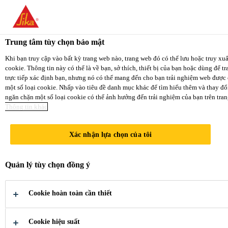
You are accessing "Sika Việt Nam", it seems you ar
a dedicated website for your country.
Trung tâm tùy chọn bảo mật
TO SIKA
STAY ON THE SIKA
Khi bạn truy cập vào bất kỳ trang web nào, trang web đó có thể lưu hoặc truy xuấ
cookie. Thông tin này có thể là về bạn, sở thích, thiết bị của bạn hoặc dùng để
WEBSITE
USA
trực tiếp xác định bạn, nhưng nó có thể mang đến cho bạn trải nghiệm web được
một số loại cookie. Nhấp vào tiêu đề danh mục khác để tìm hiểu thêm và thay đổi
ngăn chặn một số loại cookie có thể ảnh hưởng đến trải nghiệm của bạn trên tran
Thông tin khác
Sika Việt Nam
Xác nhận lựa chọn của tôi
Quản lý tùy chọn đồng ý
XÂY NIỀM
Cookie hoàn toàn cần thiết
TIN VƯỢT KÌ
Cookie hiệu suất