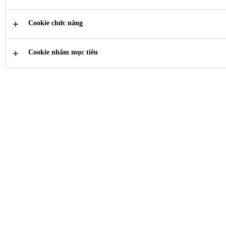
VỌNG
Cookie chức năng
Nhà cung cấp vật liệu xây dựng từ
móng tới mái cho công trình
Cookie nhắm mục tiêu
Bạn cần tìm?