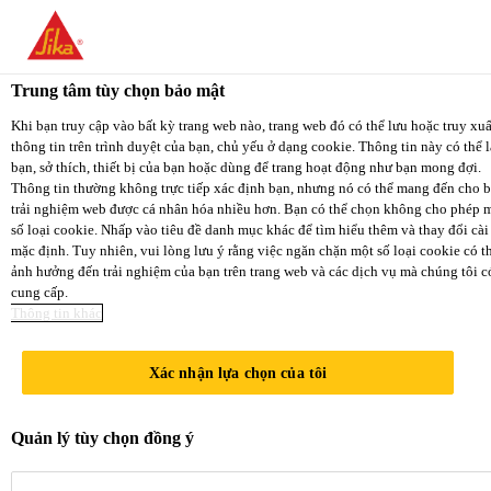
You are accessing "Sika Việt Nam", it seems you are
accessing it from "Hoa Kỳ". We have a dedicated
Trung tâm tùy chọn bảo mật
website for your country.
Kênh Phân Phối/Bán Lẻ
...
Sika AnchorFi
Khi bạn truy cập vào bất kỳ trang web nào, trang web đó có thể lưu hoặc truy xuấ
thông tin trên trình duyệt của bạn, chủ yếu ở dạng cookie. Thông tin này có thể l
TO
STAY ON THE SIKA
bạn, sở thích, thiết bị của bạn hoặc dùng để trang hoạt động như bạn mong đợi.
SELECT
VIỆT NAM
SIKA
Thông tin thường không trực tiếp xác định bạn, nhưng nó có thể mang đến cho 
COUNT
trải nghiệm web được cá nhân hóa nhiều hơn. Bạn có thể chọn không cho phép 
WEBSITE
USA
số loại cookie. Nhấp vào tiêu đề danh mục khác để tìm hiểu thêm và thay đổi cài
Sika
mặc định. Tuy nhiên, vui lòng lưu ý rằng việc ngăn chặn một số loại cookie có t
ảnh hưởng đến trải nghiệm của bạn trên trang web và các dịch vụ mà chúng tôi c
cung cấp.
Sika Việt Nam
AnchorFix®-30
Thông tin khác
Xác nhận lựa chọn của tôi
Keo khoan cấy thép chuyên dụng,
chất lượng cao, gốc Epoxy.
Quản lý tùy chọn đồng ý