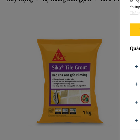
số loạ
chúng 
Thông
Quản