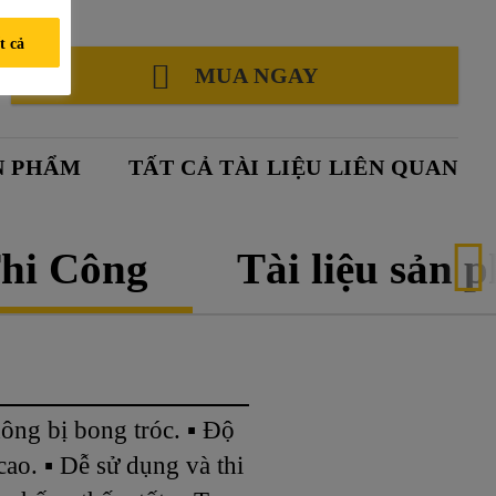
t cả
MUA NGAY
N PHẨM
TẤT CẢ TÀI LIỆU LIÊN QUAN
hi Công
Tài liệu sản 
ông bị bong tróc. ▪ Độ
ao. ▪ Dễ sử dụng và thi