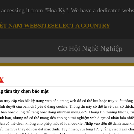
 accessing it from "Hoa Kỳ". We have a dedicated websi
IỆT NAM WEBSITE
SELECT A COUNTRY
Cơ Hội Nghề Nghiệp
g tâm tùy chọn bảo mật
Các
-tô
Phát Triển
Kênh Phân
n truy cập vào bất kỳ trang web nào, trang web đó có thể lưu hoặc truy xuất thông 
Dự
rình duyệt của bạn, chủ yếu ở dạng cookie. Thông tin này có thể là về bạn, sở thích,
p
Bền Vững
Phối / Bán Lẻ
Án
a bạn hoặc dùng để trang hoạt động như bạn mong đợi. Thông tin thường không trự
ịnh bạn, nhưng nó có thể mang đến cho bạn trải nghiệm web được cá nhân hóa nhi
Bạn có thể chọn không cho phép một số loại cookie. Nhấp vào tiêu đề danh mục kh
ểu thêm và thay đổi cài đặt mặc định. Tuy nhiên, vui lòng lưu ý rằng việc ngăn ch
Sika® Tile Grout