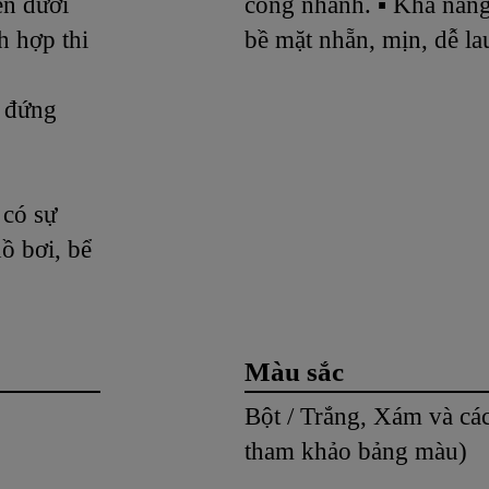
n dưới
công nhanh. ▪ Khả năng
h hợp thi
bề mặt nhẵn, mịn, dễ la
 đứng
 có sự
ồ bơi, bể
Màu sắc
Bột / Trắng, Xám và cá
tham khảo bảng màu)