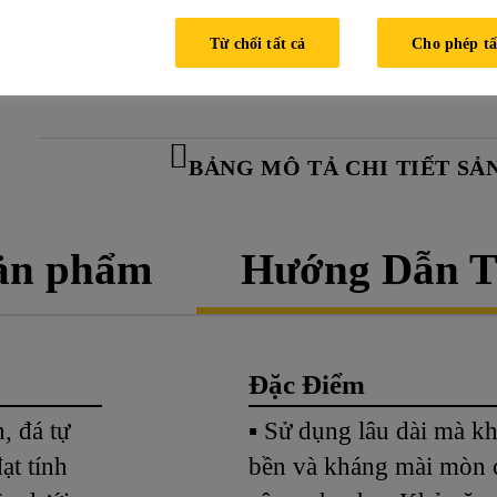
mịn, dễ lau chùi.
Từ chối tất cả
Cho phép tấ
BẢNG MÔ TẢ CHI TIẾT SẢ
sản phẩm
Hướng Dẫn T
Đặc Điểm
, đá tự
▪ Sử dụng lâu dài mà kh
ạt tính
bền và kháng mài mòn c