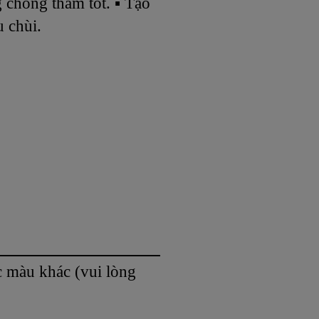
 chống thấm tốt. ▪ Tạo
u chùi.
c màu khác (vui lòng