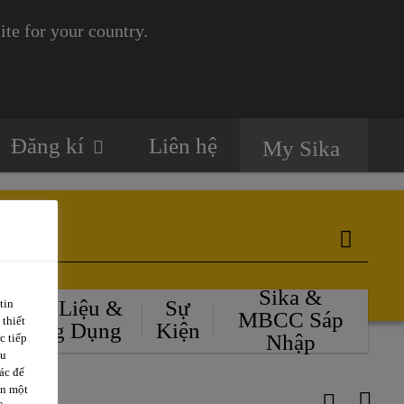
te for your country.
Đăng kí
Liên hệ
My Sika
Sika &
Tài Liệu &
Sự
tin
MBCC Sáp
 thiết
Ứng Dụng
Kiện
Nhập
c tiếp
ều
ác để
ặn một