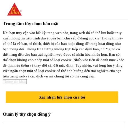
You are accessing "Sika Việt Nam", it seems you
are accessing it from "Hoa Kỳ". We have a
Trung tâm tùy chọn bảo mật
dedicated website for your country.
Xây Dựng
...
Sikafloor®-305 W ESD
Khi bạn truy cập vào bất kỳ trang web nào, trang web đó có thể lưu hoặc truy
xuất thông tin trên trình duyệt của bạn, chủ yếu ở dạng cookie. Thông tin này
TO
STAY ON THE
có thể là về bạn, sở thích, thiết bị của bạn hoặc dùng để trang hoạt động như
SELECT A
SIKA VIỆT NAM
SIKA
bạn mong đợi. Thông tin thường không trực tiếp xác định bạn, nhưng nó có
COUNTRY
thể mang đến cho bạn trải nghiệm web được cá nhân hóa nhiều hơn. Bạn có
WEBSITE
USA
thể chọn không cho phép một số loại cookie. Nhấp vào tiêu đề danh mục khác
Sikafloor®-305
để tìm hiểu thêm và thay đổi cài đặt mặc định. Tuy nhiên, vui lòng lưu ý rằng
việc ngăn chặn một số loại cookie có thể ảnh hưởng đến trải nghiệm của bạn
trên trang web và các dịch vụ mà chúng tôi có thể cung cấp.
Sika Việt Nam
W ESD
Thông tin khác
Xác nhận lựa chọn của tôi
LỚP PHỦ HOÀN THIỆN
CHỐNG TĨNH ĐIỆN, MÀU MỜ,
Quản lý tùy chọn đồng ý
GỐC NƯỚC, HAI THÀNH