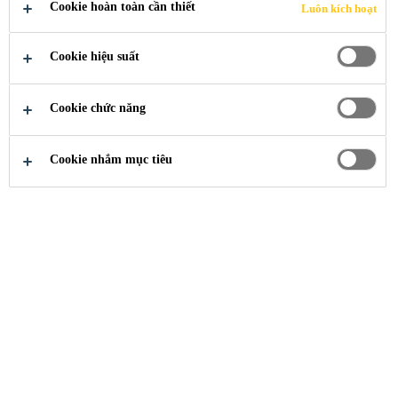
Cookie hoàn toàn cần thiết
Luôn kích hoạt
Cookie hiệu suất
Cookie chức năng
Xây Dựng
...
Khu vực khô
Cookie nhắm mục tiêu
Sikafloor® MultiDur ES-05 RC AP
HỆ THỐNG SƠN PHỦ SÀN CÓ MÀU