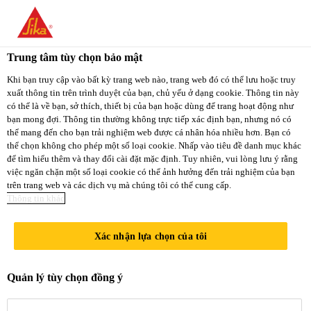
You are accessing "Sika Việt Nam", it seems you
are accessing it from "Hoa Kỳ". We have a
Trung tâm tùy chọn bảo mật
dedicated website for your country.
Khi bạn truy cập vào bất kỳ trang web nào, trang web đó có thể lưu hoặc truy
xuất thông tin trên trình duyệt của bạn, chủ yếu ở dạng cookie. Thông tin này
TO
STAY ON THE
có thể là về bạn, sở thích, thiết bị của bạn hoặc dùng để trang hoạt động như
SELECT A
SIKA VIỆT NAM
SIKA
bạn mong đợi. Thông tin thường không trực tiếp xác định bạn, nhưng nó có
COUNTRY
thể mang đến cho bạn trải nghiệm web được cá nhân hóa nhiều hơn. Bạn có
WEBSITE
USA
thể chọn không cho phép một số loại cookie. Nhấp vào tiêu đề danh mục khác
để tìm hiểu thêm và thay đổi cài đặt mặc định. Tuy nhiên, vui lòng lưu ý rằng
việc ngăn chặn một số loại cookie có thể ảnh hưởng đến trải nghiệm của bạn
trên trang web và các dịch vụ mà chúng tôi có thể cung cấp.
Sika Việt Nam
Thông tin khác
Xác nhận lựa chọn của tôi
KHU VỰC KHÔ
Quản lý tùy chọn đồng ý