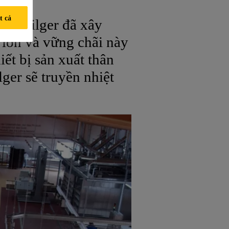
t cả
ánh Pilger đã xây
 lớn và vững chãi này
ết bị sản xuất thân
ger sẽ truyền nhiệt