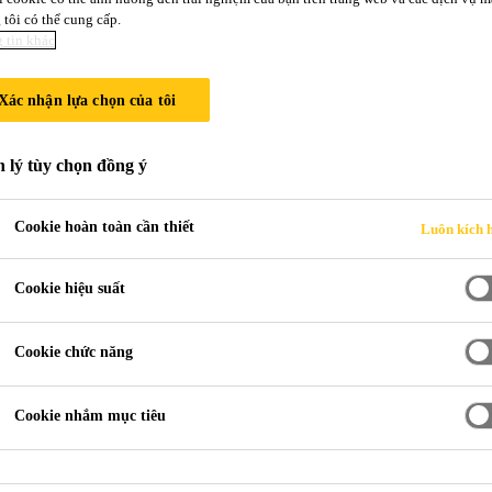
SÀN CHO TIỆ
tôi có thể cung cấp.
 tin khác
THEO TIÊU CH
Xác nhận lựa chọn của tôi
 lý tùy chọn đồng ý
Cookie hoàn toàn cần thiết
Luôn kích 
Cookie hiệu suất
 Nghiệp
thi công sàn cho tiệm bánh pilger - theo tiê
Cookie chức năng
Cookie nhắm mục tiêu
G, ĐỨC