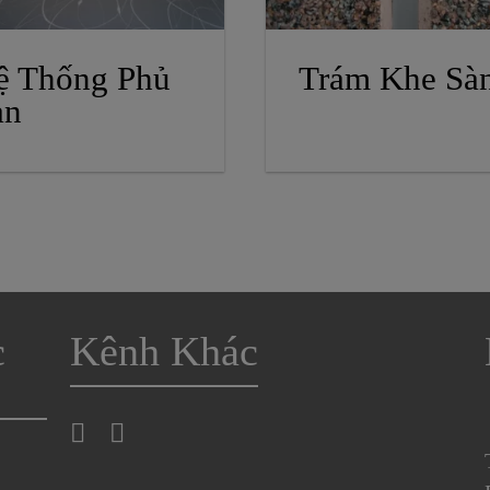
ệ Thống Phủ
Trám Khe Sà
àn
c
Kênh Khác