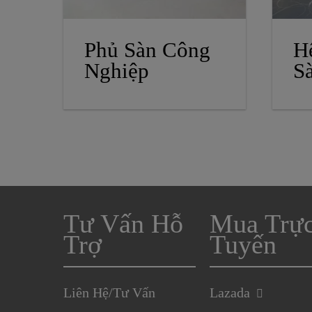
Phủ Sàn Công
H
Nghiệp
S
Tư Vấn Hỗ
Mua Trự
Trợ
Tuyến
Liên Hệ/Tư Vấn
Lazada