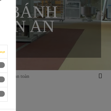
M BÁNH
UẨN AN
hoạt
u chuẩn an toàn