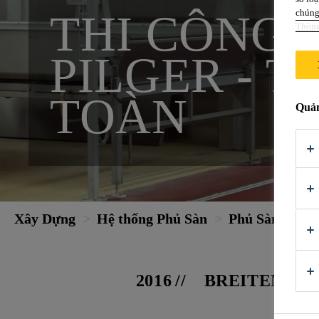
THI CÔNG 
chúng 
Thông
PILGER - 
TOÀN
Quản
Xây Dựng
Hệ thống Phủ Sàn
Phủ Sàn Công
2016
BREITENBER