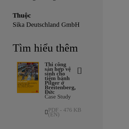
Thuộc
Sika Deutschland GmbH
Tìm hiểu thêm
Thi công
sàn hợp vệ
sinh cho
tiệm bánh
Pilger ở
Breitenberg,
Đức
Case Study
PDF - 476 KB
(EN)