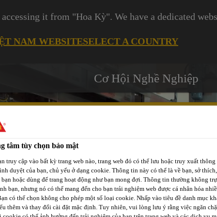
 accessing it from "Hoa Kỳ". We have a dedicated websi
IỆT NAM WEBSITE
SELECT A COUNTRY
Cơ Hội Nghề Nghiệp
g tâm tùy chọn bảo mật
Các
n truy cập vào bất kỳ trang web nào, trang web đó có thể lưu hoặc truy xuất thông 
-tô
Phát Triển
Kênh Phân
Dự
rình duyệt của bạn, chủ yếu ở dạng cookie. Thông tin này có thể là về bạn, sở thích,
p
Bền Vững
Phối / Bán Lẻ
a bạn hoặc dùng để trang hoạt động như bạn mong đợi. Thông tin thường không trự
Án
ịnh bạn, nhưng nó có thể mang đến cho bạn trải nghiệm web được cá nhân hóa nhi
Bạn có thể chọn không cho phép một số loại cookie. Nhấp vào tiêu đề danh mục kh
ểu thêm và thay đổi cài đặt mặc định. Tuy nhiên, vui lòng lưu ý rằng việc ngăn ch
i cookie có thể ảnh hưởng đến trải nghiệm của bạn trên trang web và các dịch vụ m