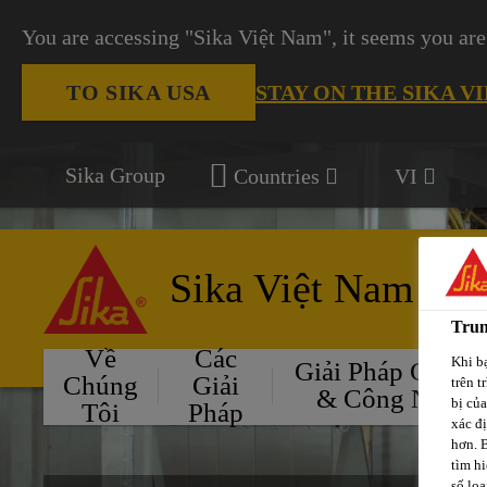
You are accessing "Sika Việt Nam", it seems you are
STAY ON THE SIKA V
TO SIKA USA
Sika Group
Countries
VI
Sika Việt Nam
Trun
Về
Các
Khi bạ
Giải Pháp Cho Ô
Chúng
Giải
trên t
& Công Nghiệ
bị củ
Tôi
Pháp
xác đ
hơn. 
tìm hi
số loạ