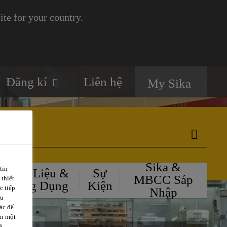
te for your country.
Đăng kí
Liên hệ
My Sika
Sika &
tin
Tài Liệu &
Sự
MBCC Sáp
 thiết
Ứng Dụng
Kiện
c tiếp
Nhập
ều
ác để
ặn một
à