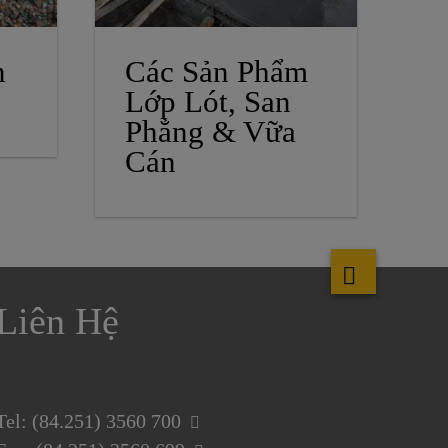
n
Các Sản Phẩm
Lớp Lót, San
Phẳng & Vữa
Cán
Liên Hệ
Tel: (84.251) 3560 700