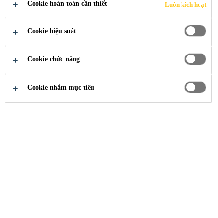
PHẨM LỚP
Cookie hoàn toàn cần thiết
Luôn kích hoạt
LÓT, SAN
Cookie hiệu suất
PHẲNG &
Cookie chức năng
VỮA CÁN
Cookie nhắm mục tiêu
Xây Dựng
...
Các Sản Phẩm Lớp Lót, San 