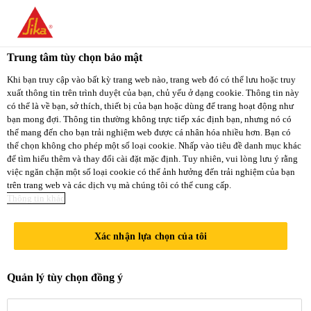
You are accessing "Sika Việt Nam", it seems you
are accessing it from "Hoa Kỳ". We have a
Trung tâm tùy chọn bảo mật
dedicated website for your country.
Khi bạn truy cập vào bất kỳ trang web nào, trang web đó có thể lưu hoặc truy
xuất thông tin trên trình duyệt của bạn, chủ yếu ở dạng cookie. Thông tin này
TO
STAY ON THE
có thể là về bạn, sở thích, thiết bị của bạn hoặc dùng để trang hoạt động như
SELECT A
SIKA VIỆT NAM
SIKA
bạn mong đợi. Thông tin thường không trực tiếp xác định bạn, nhưng nó có
COUNTRY
thể mang đến cho bạn trải nghiệm web được cá nhân hóa nhiều hơn. Bạn có
WEBSITE
USA
thể chọn không cho phép một số loại cookie. Nhấp vào tiêu đề danh mục khác
để tìm hiểu thêm và thay đổi cài đặt mặc định. Tuy nhiên, vui lòng lưu ý rằng
việc ngăn chặn một số loại cookie có thể ảnh hưởng đến trải nghiệm của bạn
trên trang web và các dịch vụ mà chúng tôi có thể cung cấp.
Sika Việt Nam
Thông tin khác
Xác nhận lựa chọn của tôi
CÁC SẢN
Quản lý tùy chọn đồng ý