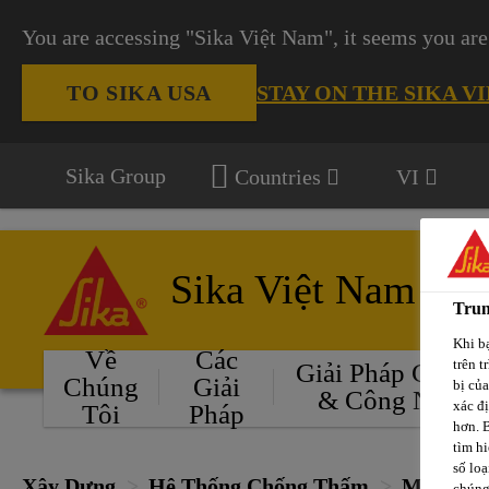
You are accessing "Sika Việt Nam", it seems you are
STAY ON THE SIKA V
TO SIKA USA
Sika Group
Countries
VI
Sika Việt Nam
Trun
Khi bạ
Về
Các
trên t
Giải Pháp Cho Ô
Chúng
Giải
bị củ
& Công Nghiệ
xác đ
Tôi
Pháp
hơn. 
tìm hi
số loạ
Xây Dựng
Hệ Thống Chống Thấm
Màng ch
chúng 