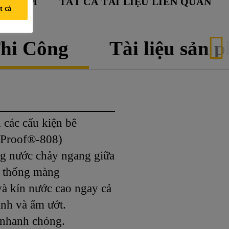
N PHẨM
TẤT CẢ TÀI LIỆU LIÊN QUAN
t cả
hi Công
Tài liệu sản 
 các cấu kiện bê
aProof®-808)
g nước chảy ngang giữa
ệ thống màng
à kín nước cao ngay cả
ạnh và ẩm ướt.
 nhanh chóng.