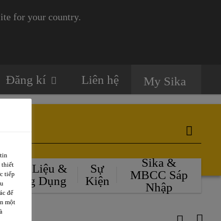
te for your country.
Đăng kí
Liên hệ
My Sika
tin
Sika &
 thiết
Tài Liệu &
Sự
MBCC Sáp
c tiếp
Ứng Dụng
Kiện
ều
Nhập
ác để
ặn một
à