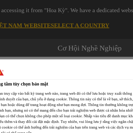
 accessing it from "Hoa Kỳ". We have a dedicated websi
IỆT NAM WEBSITE
SELECT A COUNTRY
Cơ Hội Nghề Nghiệp
g tâm tùy chọn bảo mật
n truy cập vào bất kỳ trang web nào, trang web đó có thể lưu hoặc truy xuất thông 
Các
rình duyệt của bạn, chủ yếu ở dạng cookie. Thông tin này có thể là về bạn, sở thích,
-tô
Phát Triển
Kênh Phân
Dự
a bạn hoặc dùng để trang hoạt động như bạn mong đợi. Thông tin thường không trự
p
Bền Vững
Phối / Bán Lẻ
ịnh bạn, nhưng nó có thể mang đến cho bạn trải nghiệm web được cá nhân hóa nhi
Án
Bạn có thể chọn không cho phép một số loại cookie. Nhấp vào tiêu đề danh mục kh
ểu thêm và thay đổi cài đặt mặc định. Tuy nhiên, vui lòng lưu ý rằng việc ngăn ch
i cookie có thể ảnh hưởng đến trải nghiệm của bạn trên trang web và các dịch vụ m
ống thấm gốc TPO & HDPE
SikaProof® Tape-120
tôi có thể cung cấp.