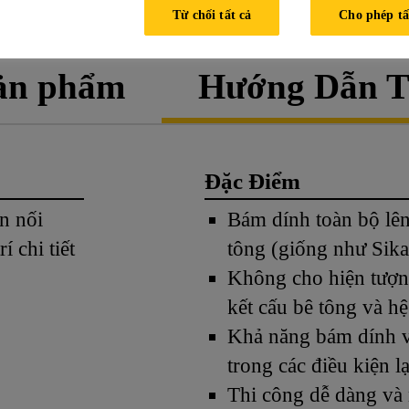
BẢNG MÔ TẢ CHI TIẾT SẢ
Từ chối tất cả
Cho phép tấ
sản phẩm
Hướng Dẫn T
Đặc Điểm
n nối
Bám dính toàn bộ lên
í chi tiết
tông (giống như Sik
Không cho hiện tượn
kết cấu bê tông và h
Khả năng bám dính v
trong các điều kiện l
Thi công dễ dàng và