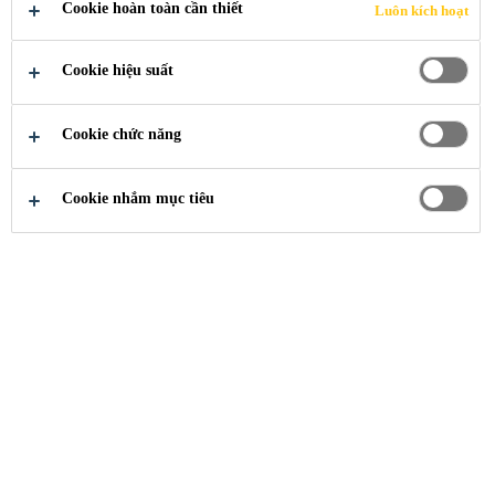
PHỨC HỢP
Cookie hoàn toàn cần thiết
Luôn kích hoạt
HÓA LỌC
Cookie hiệu suất
DẦU NGHI
Cookie chức năng
SƠN
Cookie nhắm mục tiêu
Xây Dựng
...
dự án phức hợp hóa lọc dầu n
2017
THANH HÓA, VIỆT NAM