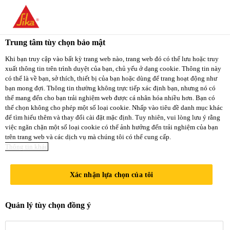
You are accessing "Sika Việt Nam", it seems you
are accessing it from "Hoa Kỳ". We have a
Trung tâm tùy chọn bảo mật
dedicated website for your country.
Khi bạn truy cập vào bất kỳ trang web nào, trang web đó có thể lưu hoặc truy
xuất thông tin trên trình duyệt của bạn, chủ yếu ở dạng cookie. Thông tin này
TO
STAY ON THE
có thể là về bạn, sở thích, thiết bị của bạn hoặc dùng để trang hoạt động như
SELECT A
SIKA VIỆT NAM
SIKA
bạn mong đợi. Thông tin thường không trực tiếp xác định bạn, nhưng nó có
COUNTRY
thể mang đến cho bạn trải nghiệm web được cá nhân hóa nhiều hơn. Bạn có
WEBSITE
USA
thể chọn không cho phép một số loại cookie. Nhấp vào tiêu đề danh mục khác
để tìm hiểu thêm và thay đổi cài đặt mặc định. Tuy nhiên, vui lòng lưu ý rằng
việc ngăn chặn một số loại cookie có thể ảnh hưởng đến trải nghiệm của bạn
trên trang web và các dịch vụ mà chúng tôi có thể cung cấp.
Sika Việt Nam
Thông tin khác
Xác nhận lựa chọn của tôi
DỰ ÁN
Quản lý tùy chọn đồng ý