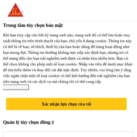
You are accessing "Sika Việt Nam", it seems you
are accessing it from "Hoa Kỳ". We have a
Trung tâm tùy chọn bảo mật
dedicated website for your country.
Khi bạn truy cập vào bất kỳ trang web nào, trang web đó có thể lưu hoặc truy
xuất thông tin trên trình duyệt của bạn, chủ yếu ở dạng cookie. Thông tin này
TO
STAY ON THE
có thể là về bạn, sở thích, thiết bị của bạn hoặc dùng để trang hoạt động như
SELECT A
SIKA VIỆT NAM
SIKA
bạn mong đợi. Thông tin thường không trực tiếp xác định bạn, nhưng nó có
COUNTRY
thể mang đến cho bạn trải nghiệm web được cá nhân hóa nhiều hơn. Bạn có
WEBSITE
USA
thể chọn không cho phép một số loại cookie. Nhấp vào tiêu đề danh mục khác
để tìm hiểu thêm và thay đổi cài đặt mặc định. Tuy nhiên, vui lòng lưu ý rằng
việc ngăn chặn một số loại cookie có thể ảnh hưởng đến trải nghiệm của bạn
trên trang web và các dịch vụ mà chúng tôi có thể cung cấp.
Sika Việt Nam
Thông tin khác
Xác nhận lựa chọn của tôi
CHẤT THẨM
Quản lý tùy chọn đồng ý
THẤU KỊ