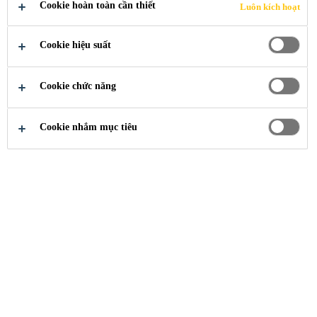
NGUYÊN
Cookie hoàn toàn cần thiết
Luôn kích hoạt
NHÂN
Cookie hiệu suất
KHIẾN NHÀ
Cookie chức năng
TẮM MAU
Cookie nhắm mục tiêu
HƯ HỎNG,
BONG
GẠCH, VỠ
RON VÀ
CÁC GIẢI