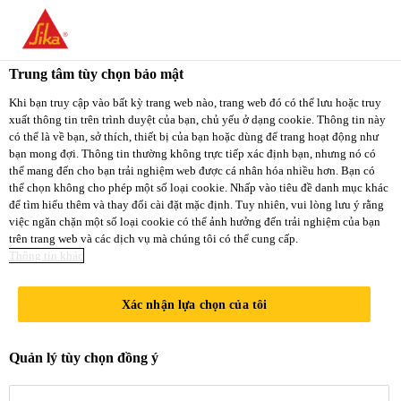
You are accessing "Sika Việt Nam", it seems you
are accessing it from "Hoa Kỳ". We have a
Trung tâm tùy chọn bảo mật
dedicated website for your country.
Khi bạn truy cập vào bất kỳ trang web nào, trang web đó có thể lưu hoặc truy
xuất thông tin trên trình duyệt của bạn, chủ yếu ở dạng cookie. Thông tin này
TO
STAY ON THE
có thể là về bạn, sở thích, thiết bị của bạn hoặc dùng để trang hoạt động như
SELECT A
SIKA VIỆT NAM
SIKA
bạn mong đợi. Thông tin thường không trực tiếp xác định bạn, nhưng nó có
COUNTRY
thể mang đến cho bạn trải nghiệm web được cá nhân hóa nhiều hơn. Bạn có
WEBSITE
USA
thể chọn không cho phép một số loại cookie. Nhấp vào tiêu đề danh mục khác
để tìm hiểu thêm và thay đổi cài đặt mặc định. Tuy nhiên, vui lòng lưu ý rằng
việc ngăn chặn một số loại cookie có thể ảnh hưởng đến trải nghiệm của bạn
trên trang web và các dịch vụ mà chúng tôi có thể cung cấp.
Sika Việt Nam
Thông tin khác
Xác nhận lựa chọn của tôi
TRUY TÌM
Quản lý tùy chọn đồng ý