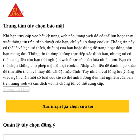
You are accessing "Sika Việt Nam", it seems you
are accessing it from "Hoa Kỳ". We have a
Trung tâm tùy chọn bảo mật
dedicated website for your country.
Khi bạn truy cập vào bất kỳ trang web nào, trang web đó có thể lưu hoặc truy
xuất thông tin trên trình duyệt của bạn, chủ yếu ở dạng cookie. Thông tin này
TO
STAY ON THE
có thể là về bạn, sở thích, thiết bị của bạn hoặc dùng để trang hoạt động như
SELECT A
SIKA VIỆT NAM
SIKA
bạn mong đợi. Thông tin thường không trực tiếp xác định bạn, nhưng nó có
COUNTRY
thể mang đến cho bạn trải nghiệm web được cá nhân hóa nhiều hơn. Bạn có
WEBSITE
USA
thể chọn không cho phép một số loại cookie. Nhấp vào tiêu đề danh mục khác
để tìm hiểu thêm và thay đổi cài đặt mặc định. Tuy nhiên, vui lòng lưu ý rằng
việc ngăn chặn một số loại cookie có thể ảnh hưởng đến trải nghiệm của bạn
trên trang web và các dịch vụ mà chúng tôi có thể cung cấp.
Sika Việt Nam
Thông tin khác
Xác nhận lựa chọn của tôi
KEO KẾT
Quản lý tùy chọn đồng ý