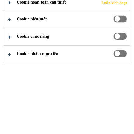
DÍNH DẺO
Cookie hoàn toàn cần thiết
Luôn kích hoạt
VÀ KEO KẾT
Cookie hiệu suất
CẤU CỦA
Cookie chức năng
SIKA TẠO
Cookie nhắm mục tiêu
ĐIỀU KIỆN
TRIỂN KHAI
CÁC Ý
TƯỞNG CẢI
TIẾN ĐỂ