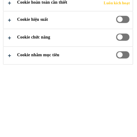
XE NHẸ
Cookie hoàn toàn cần thiết
Luôn kích hoạt
HƠN NHỜ
Cookie hiệu suất
TÍCH HỢP
Cookie chức năng
VẬT LIỆU
Cookie nhắm mục tiêu
COMPOSITE
SIÊU NHẸ
VÀ KẾT CẤU
KIM LOẠI
LIÊN KẾT