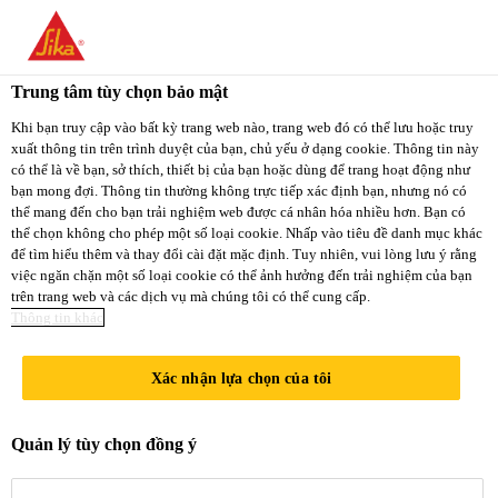
You are accessing "Sika Việt Nam", it seems you
are accessing it from "Hoa Kỳ". We have a
Trung tâm tùy chọn bảo mật
dedicated website for your country.
Khi bạn truy cập vào bất kỳ trang web nào, trang web đó có thể lưu hoặc truy
xuất thông tin trên trình duyệt của bạn, chủ yếu ở dạng cookie. Thông tin này
TO
STAY ON THE
có thể là về bạn, sở thích, thiết bị của bạn hoặc dùng để trang hoạt động như
SELECT A
SIKA VIỆT NAM
SIKA
bạn mong đợi. Thông tin thường không trực tiếp xác định bạn, nhưng nó có
COUNTRY
thể mang đến cho bạn trải nghiệm web được cá nhân hóa nhiều hơn. Bạn có
WEBSITE
USA
thể chọn không cho phép một số loại cookie. Nhấp vào tiêu đề danh mục khác
để tìm hiểu thêm và thay đổi cài đặt mặc định. Tuy nhiên, vui lòng lưu ý rằng
việc ngăn chặn một số loại cookie có thể ảnh hưởng đến trải nghiệm của bạn
trên trang web và các dịch vụ mà chúng tôi có thể cung cấp.
Sika Việt Nam
Thông tin khác
Xác nhận lựa chọn của tôi
CÁC DÒNG
Quản lý tùy chọn đồng ý