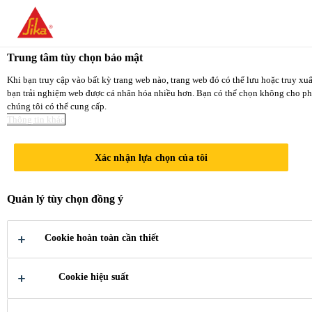
You are accessing "Sika Việt Nam", it seems you are
STAY ON THE SIKA V
Trung tâm tùy chọn bảo mật
TO SIKA USA
Khi bạn truy cập vào bất kỳ trang web nào, trang web đó có thể lưu hoặc truy xu
bạn trải nghiệm web được cá nhân hóa nhiều hơn. Bạn có thể chọn không cho phép
chúng tôi có thể cung cấp.
Sika Việt Nam
Thông tin khác
Xác nhận lựa chọn của tôi
SIKA PURPOSE
Quản lý tùy chọn đồng ý
& BRAND
Cookie hoàn toàn cần thiết
Cookie hiệu suất