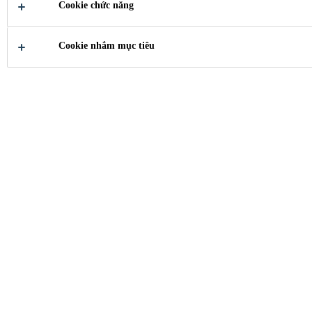
Cookie chức năng
Về Chúng Tôi
Sika Purpose & Brand
Cookie nhắm mục tiêu
Sika’s purpose is to
anticipate and meet future
challenges by providing
reliable, innovative,
sustainable and long lasting
solutions in the construction,
building, and manufacturing
industries. In everything we
do, we provide a seal of