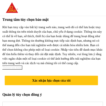
You are accessing "Sika Việt Nam", it seems you
are accessing it from "Hoa Kỳ". We have a
Trung tâm tùy chọn bảo mật
dedicated website for your country.
Khi bạn truy cập vào bất kỳ trang web nào, trang web đó có thể lưu hoặc truy
xuất thông tin trên trình duyệt của bạn, chủ yếu ở dạng cookie. Thông tin này
TO
STAY ON THE
có thể là về bạn, sở thích, thiết bị của bạn hoặc dùng để trang hoạt động như
SELECT A
SIKA VIỆT NAM
SIKA
bạn mong đợi. Thông tin thường không trực tiếp xác định bạn, nhưng nó có
COUNTRY
thể mang đến cho bạn trải nghiệm web được cá nhân hóa nhiều hơn. Bạn có
WEBSITE
USA
thể chọn không cho phép một số loại cookie. Nhấp vào tiêu đề danh mục khác
để tìm hiểu thêm và thay đổi cài đặt mặc định. Tuy nhiên, vui lòng lưu ý rằng
việc ngăn chặn một số loại cookie có thể ảnh hưởng đến trải nghiệm của bạn
trên trang web và các dịch vụ mà chúng tôi có thể cung cấp.
Sika Việt Nam
Thông tin khác
Xác nhận lựa chọn của tôi
VỮA PHUN
Quản lý tùy chọn đồng ý