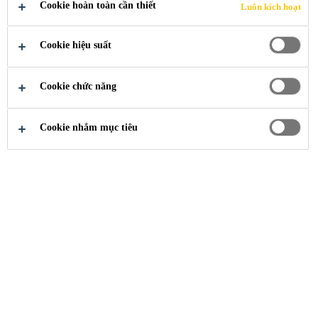
Cookie hoàn toàn cần thiết
Luôn kích hoạt
Cookie hiệu suất
Cookie chức năng
Xây Dựng
Sửa Chữa Bê Tông
Vữa phun
Cookie nhắm mục tiêu
Tư Vấn Hỗ Trợ
Liên Hệ/Tư Vấn
Cửa Hàng Gần Nhất