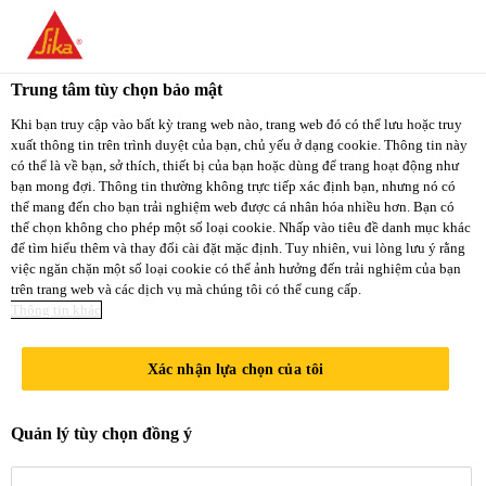
You are accessing "Sika Việt Nam", it seems you
are accessing it from "Hoa Kỳ". We have a
Trung tâm tùy chọn bảo mật
dedicated website for your country.
Xây Dựng
...
Sikaflex®-406 KC
Khi bạn truy cập vào bất kỳ trang web nào, trang web đó có thể lưu hoặc truy
xuất thông tin trên trình duyệt của bạn, chủ yếu ở dạng cookie. Thông tin này
TO
STAY ON THE
có thể là về bạn, sở thích, thiết bị của bạn hoặc dùng để trang hoạt động như
SELECT A
SIKA VIỆT NAM
SIKA
bạn mong đợi. Thông tin thường không trực tiếp xác định bạn, nhưng nó có
COUNTRY
thể mang đến cho bạn trải nghiệm web được cá nhân hóa nhiều hơn. Bạn có
WEBSITE
USA
thể chọn không cho phép một số loại cookie. Nhấp vào tiêu đề danh mục khác
Sikaflex®-406
để tìm hiểu thêm và thay đổi cài đặt mặc định. Tuy nhiên, vui lòng lưu ý rằng
việc ngăn chặn một số loại cookie có thể ảnh hưởng đến trải nghiệm của bạn
trên trang web và các dịch vụ mà chúng tôi có thể cung cấp.
Sika Việt Nam
KC
Thông tin khác
Xác nhận lựa chọn của tôi
Keo trám PU tự san phẳng, hiệu
năng cao, tăng tốc độ đông cứng
Quản lý tùy chọn đồng ý
khi kết hợp với Sikaflex®-406 KC