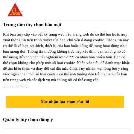
You are accessing "Sika Việt Nam", it seems you
are accessing it from "Hoa Kỳ". We have a
Trung tâm tùy chọn bảo mật
dedicated website for your country.
Xây Dựng
...
SikaSeal®-127
Khi bạn truy cập vào bất kỳ trang web nào, trang web đó có thể lưu hoặc truy
xuất thông tin trên trình duyệt của bạn, chủ yếu ở dạng cookie. Thông tin này
TO
STAY ON THE
có thể là về bạn, sở thích, thiết bị của bạn hoặc dùng để trang hoạt động như
SELECT A
SIKA VIỆT NAM
SIKA
bạn mong đợi. Thông tin thường không trực tiếp xác định bạn, nhưng nó có
COUNTRY
thể mang đến cho bạn trải nghiệm web được cá nhân hóa nhiều hơn. Bạn có
WEBSITE
USA
thể chọn không cho phép một số loại cookie. Nhấp vào tiêu đề danh mục khác
SikaSeal®-127
để tìm hiểu thêm và thay đổi cài đặt mặc định. Tuy nhiên, vui lòng lưu ý rằng
việc ngăn chặn một số loại cookie có thể ảnh hưởng đến trải nghiệm của bạn
trên trang web và các dịch vụ mà chúng tôi có thể cung cấp.
Sika Việt Nam
Thông tin khác
KEO TRÁM KHE SILICONE
AXETOXY CHỊU THỜI TIẾT
Xác nhận lựa chọn của tôi
Sikaseal® 127 là keo trám khe 1-C,
Quản lý tùy chọn đồng ý
không chứa dung môi cho các ứng dụng