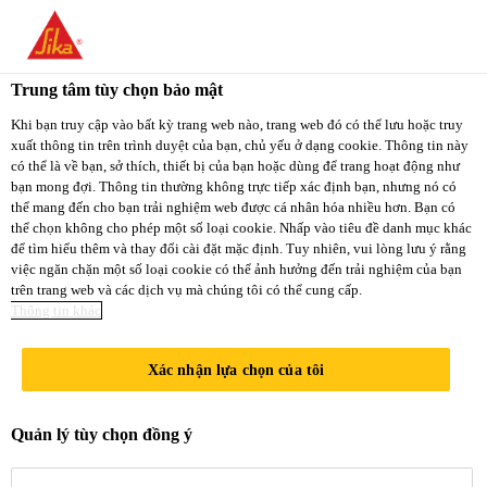
You are accessing "Sika Việt Nam", it seems you
are accessing it from "Hoa Kỳ". We have a
Trung tâm tùy chọn bảo mật
dedicated website for your country.
Xây Dựng
...
Sikafloor®-3240
Khi bạn truy cập vào bất kỳ trang web nào, trang web đó có thể lưu hoặc truy
xuất thông tin trên trình duyệt của bạn, chủ yếu ở dạng cookie. Thông tin này
TO
STAY ON THE
có thể là về bạn, sở thích, thiết bị của bạn hoặc dùng để trang hoạt động như
SELECT A
SIKA VIỆT NAM
SIKA
bạn mong đợi. Thông tin thường không trực tiếp xác định bạn, nhưng nó có
COUNTRY
thể mang đến cho bạn trải nghiệm web được cá nhân hóa nhiều hơn. Bạn có
WEBSITE
USA
thể chọn không cho phép một số loại cookie. Nhấp vào tiêu đề danh mục khác
Sikafloor®-3240
để tìm hiểu thêm và thay đổi cài đặt mặc định. Tuy nhiên, vui lòng lưu ý rằng
việc ngăn chặn một số loại cookie có thể ảnh hưởng đến trải nghiệm của bạn
trên trang web và các dịch vụ mà chúng tôi có thể cung cấp.
Sika Việt Nam
Thông tin khác
HỆ THỐNG SÀN 2 THÀNH
PHẦN POLYURETHANE, DẺO
Xác nhận lựa chọn của tôi
DAI, VOC THẤP, TỰ SAN
Quản lý tùy chọn đồng ý
PHẲNG.