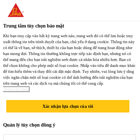
You are accessing "Sika Việt Nam", it seems you
are accessing it from "Hoa Kỳ". We have a
Trung tâm tùy chọn bảo mật
dedicated website for your country.
Xây Dựng
...
Sarnacol®-2152
Khi bạn truy cập vào bất kỳ trang web nào, trang web đó có thể lưu hoặc truy
xuất thông tin trên trình duyệt của bạn, chủ yếu ở dạng cookie. Thông tin này
TO
STAY ON THE
có thể là về bạn, sở thích, thiết bị của bạn hoặc dùng để trang hoạt động như
SELECT A
SIKA VIỆT NAM
SIKA
bạn mong đợi. Thông tin thường không trực tiếp xác định bạn, nhưng nó có
COUNTRY
thể mang đến cho bạn trải nghiệm web được cá nhân hóa nhiều hơn. Bạn có
WEBSITE
USA
thể chọn không cho phép một số loại cookie. Nhấp vào tiêu đề danh mục khác
Sarnacol®-2152
để tìm hiểu thêm và thay đổi cài đặt mặc định. Tuy nhiên, vui lòng lưu ý rằng
việc ngăn chặn một số loại cookie có thể ảnh hưởng đến trải nghiệm của bạn
trên trang web và các dịch vụ mà chúng tôi có thể cung cấp.
Sika Việt Nam
Thông tin khác
CHẤT KẾT DÍNH 2 THÀNH
PHẦN CHO CÁC LOẠI MÀNG
Xác nhận lựa chọn của tôi
CHỐNG THẤM SARNAFIL®
Quản lý tùy chọn đồng ý
G476, SARNAFIL® G 410L,