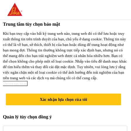
You are accessing "Sika Việt Nam", it seems you
are accessing it from "Hoa Kỳ". We have a
Trung tâm tùy chọn bảo mật
dedicated website for your country.
Xây Dựng
...
Sikalastic® HLM 5000 R SL
Khi bạn truy cập vào bất kỳ trang web nào, trang web đó có thể lưu hoặc truy
xuất thông tin trên trình duyệt của bạn, chủ yếu ở dạng cookie. Thông tin này
TO
STAY ON THE
có thể là về bạn, sở thích, thiết bị của bạn hoặc dùng để trang hoạt động như
SELECT A
SIKA VIỆT NAM
SIKA
bạn mong đợi. Thông tin thường không trực tiếp xác định bạn, nhưng nó có
COUNTRY
thể mang đến cho bạn trải nghiệm web được cá nhân hóa nhiều hơn. Bạn có
WEBSITE
USA
thể chọn không cho phép một số loại cookie. Nhấp vào tiêu đề danh mục khác
Sikalastic®
để tìm hiểu thêm và thay đổi cài đặt mặc định. Tuy nhiên, vui lòng lưu ý rằng
việc ngăn chặn một số loại cookie có thể ảnh hưởng đến trải nghiệm của bạn
trên trang web và các dịch vụ mà chúng tôi có thể cung cấp.
Sika Việt Nam
HLM 5000 R
Thông tin khác
SL
Xác nhận lựa chọn của tôi
(former MSeal HLM 5000 R)
Quản lý tùy chọn đồng ý