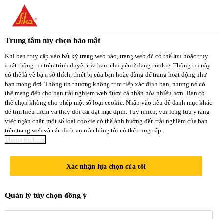
You are accessing "Sika Việt Nam", it seems you
are accessing it from "Hoa Kỳ". We have a
Trung tâm tùy chọn bảo mật
dedicated website for your country.
Xây Dựng
...
Sika® Reemat Premium
Khi bạn truy cập vào bất kỳ trang web nào, trang web đó có thể lưu hoặc truy
xuất thông tin trên trình duyệt của bạn, chủ yếu ở dạng cookie. Thông tin này
TO
STAY ON THE
có thể là về bạn, sở thích, thiết bị của bạn hoặc dùng để trang hoạt động như
SELECT A
SIKA VIỆT NAM
SIKA
bạn mong đợi. Thông tin thường không trực tiếp xác định bạn, nhưng nó có
COUNTRY
thể mang đến cho bạn trải nghiệm web được cá nhân hóa nhiều hơn. Bạn có
WEBSITE
USA
thể chọn không cho phép một số loại cookie. Nhấp vào tiêu đề danh mục khác
Sika® Reemat
để tìm hiểu thêm và thay đổi cài đặt mặc định. Tuy nhiên, vui lòng lưu ý rằng
việc ngăn chặn một số loại cookie có thể ảnh hưởng đến trải nghiệm của bạn
trên trang web và các dịch vụ mà chúng tôi có thể cung cấp.
Sika Việt Nam
Premium
Thông tin khác
Xác nhận lựa chọn của tôi
Lưới gia cường bằng sợi thủy tinh
Quản lý tùy chọn đồng ý
Sika® Reemat Premium được sử dụng
như là lớp gia cường cho hệ thống màng