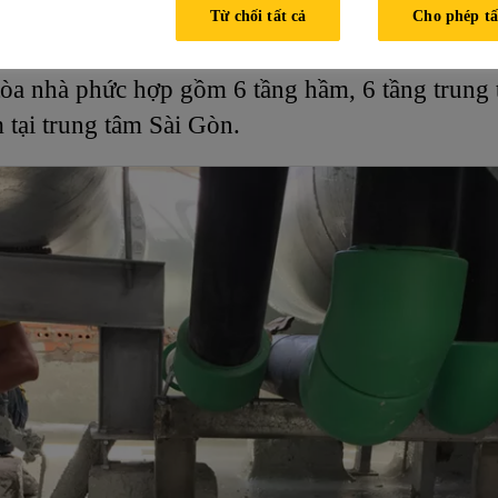
Từ chối tất cả
Cho phép tấ
M, Việt Nam
 tòa nhà phức hợp gồm 6 tầng hầm, 6 tầng trung
tại trung tâm Sài Gòn.