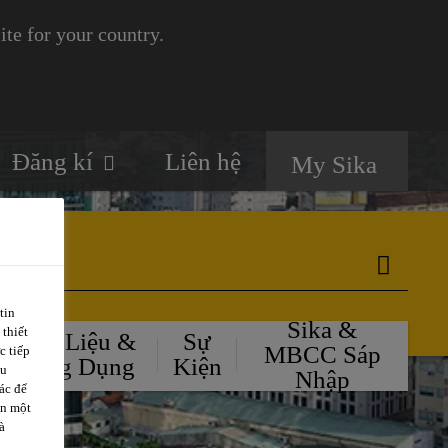
te for your country.
Đăng kí
Liên hệ
My Sika
tin
Sika &
 thiết
Tài Liệu &
Sự
MBCC Sáp
c tiếp
Ứng Dụng
Kiện
ều
Nhập
ác để
ặn một
à