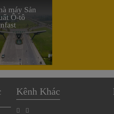
hà máy Sản
uất Ô-tô
nfast
c
Kênh Khác