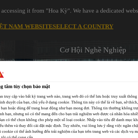
 accessing it from "Hoa Kỳ". We have a dedicated websi
IỆT NAM WEBSITE
SELECT A COUNTRY
Cơ Hội Nghề Nghiệp
g tâm tùy chọn bảo mật
n truy cập vào bất kỳ trang web nào, trang web đó có thể lưu hoặc truy xuất thông 
Các
rình duyệt của bạn, chủ yếu ở dạng cookie. Thông tin này có thể là về bạn, sở thích,
-tô
Phát Triển
Kênh Phân
Dự
a bạn hoặc dùng để trang hoạt động như bạn mong đợi. Thông tin thường không trự
p
Bền Vững
Phối / Bán Lẻ
ịnh bạn, nhưng nó có thể mang đến cho bạn trải nghiệm web được cá nhân hóa nhi
Án
Bạn có thể chọn không cho phép một số loại cookie. Nhấp vào tiêu đề danh mục kh
ểu thêm và thay đổi cài đặt mặc định. Tuy nhiên, vui lòng lưu ý rằng việc ngăn ch
i cookie có thể ảnh hưởng đến trải nghiệm của bạn trên trang web và các dịch vụ m
tôi có thể cung cấp.