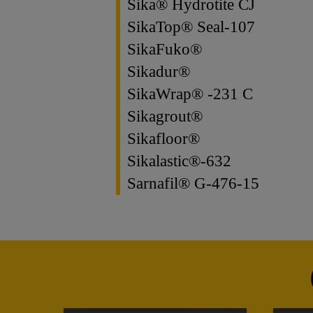
Sika® Hydrotite CJ
SikaTop® Seal-107
SikaFuko®
Sikadur®
SikaWrap® -231 C
Sikagrout®
Sikafloor®
Sikalastic®-632
Sarnafil® G-476-15