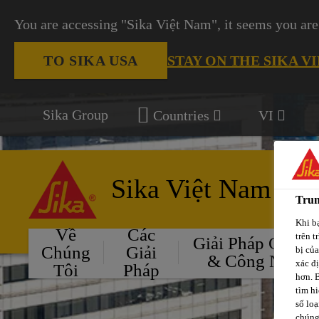
You are accessing "Sika Việt Nam", it seems you are
STAY ON THE SIKA V
TO SIKA USA
Sika Group
Countries
VI
Sika Việt Nam
Trun
Khi bạ
Về
Các
trên t
Giải Pháp Cho Ô
Chúng
Giải
bị củ
& Công Nghiệ
xác đ
Tôi
Pháp
hơn. 
tìm hi
số loạ
chúng 