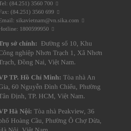
Tel: (84.251) 3560 700
Fax: (84.251) 3560 699
Email: sikavietnam@vn.sika.com
Hotline: 1800599950
Trụ sở chính:
Đường số 10, Khu
Công nghiệp Nhơn Trạch 1, Xã Nhơn
Trạch, Đồng Nai, Việt Nam.
VP TP. Hồ Chí Minh:
Tòa nhà An
Gia, 60 Nguyễn Đình Chiểu, Phường
Tân Định, TP. HCM, Việt Nam.
VP Hà Nội:
Tòa nhà Peakview, 36
phố Hoàng Cầu, Phường Ô Chợ Dừa,
Hà Nội, Việt Nam.