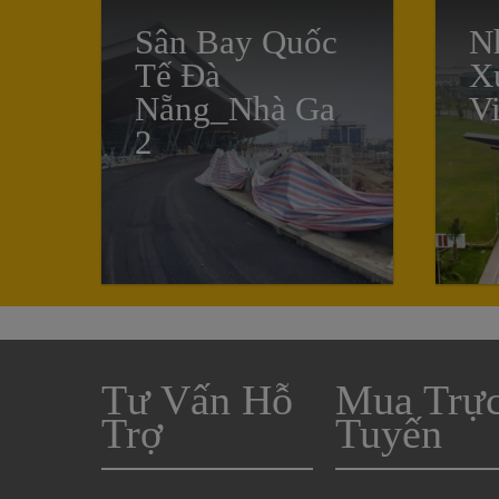
Sân Bay Quốc
N
Tế Đà
X
Nẵng_Nhà Ga
Vi
2
Tư Vấn Hỗ
Mua Trự
Trợ
Tuyến