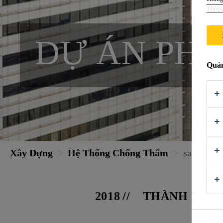
Thông
DỰ ÁN PHỨ
Quản
Xây Dựng
Hệ Thống Chống Thấm
sai gon c
2018
THÀNH PHỐ 