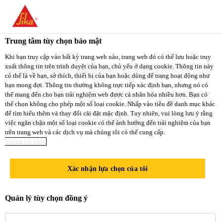
You are accessing "Sika Việt Nam", it seems you
are accessing it from "Hoa Kỳ". We have a
Trung tâm tùy chọn bảo mật
dedicated website for your country.
Xây Dựng
...
Sika® Injection-201 CE
Khi bạn truy cập vào bất kỳ trang web nào, trang web đó có thể lưu hoặc truy
xuất thông tin trên trình duyệt của bạn, chủ yếu ở dạng cookie. Thông tin này
TO
STAY ON THE
có thể là về bạn, sở thích, thiết bị của bạn hoặc dùng để trang hoạt động như
SELECT A
SIKA VIỆT NAM
SIKA
bạn mong đợi. Thông tin thường không trực tiếp xác định bạn, nhưng nó có
COUNTRY
thể mang đến cho bạn trải nghiệm web được cá nhân hóa nhiều hơn. Bạn có
WEBSITE
USA
thể chọn không cho phép một số loại cookie. Nhấp vào tiêu đề danh mục khác
Sika®
để tìm hiểu thêm và thay đổi cài đặt mặc định. Tuy nhiên, vui lòng lưu ý rằng
việc ngăn chặn một số loại cookie có thể ảnh hưởng đến trải nghiệm của bạn
trên trang web và các dịch vụ mà chúng tôi có thể cung cấp.
Sika Việt Nam
Injection-201
Thông tin khác
CE
Xác nhận lựa chọn của tôi
Quản lý tùy chọn đồng ý
Nhựa đàn hồi gốc PUR, chống