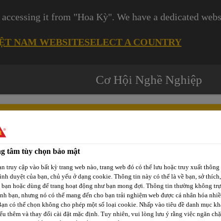
 accessing it from "Hoa Kỳ". We have a dedicated websi
IỆT NAM WEBSITE
SELECT A COUNTRY
Cơ Hội Nghề Nghiệp
g tâm tùy chọn bảo mật
Các
-tô
Phát Triển
Kênh Phân
n truy cập vào bất kỳ trang web nào, trang web đó có thể lưu hoặc truy xuất thông 
Dự
rình duyệt của bạn, chủ yếu ở dạng cookie. Thông tin này có thể là về bạn, sở thích,
p
Bền Vững
Phối / Bán Lẻ
Án
a bạn hoặc dùng để trang hoạt động như bạn mong đợi. Thông tin thường không trự
ịnh bạn, nhưng nó có thể mang đến cho bạn trải nghiệm web được cá nhân hóa nhi
Bạn có thể chọn không cho phép một số loại cookie. Nhấp vào tiêu đề danh mục kh
ểu thêm và thay đổi cài đặt mặc định. Tuy nhiên, vui lòng lưu ý rằng việc ngăn ch
Sikagard® P 770