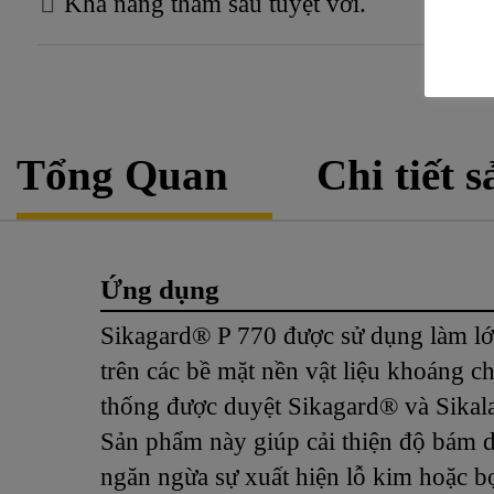
Khả năng thấm sâu tuyệt vời.
Công nghệ này không nhạy cảm với độ ẩm và
và giảm thiểu các rủi ro tiềm tàng liên quan
tổng chi phí cho chủ sở hữu.
Tổng Quan
Chi tiết 
Ứng dụng
Sikagard® P 770 được sử dụng làm lớ
trên các bề mặt nền vật liệu khoáng c
thống được duyệt Sikagard® và Sikala
Sản phẩm này giúp cải thiện độ bám 
ngăn ngừa sự xuất hiện lỗ kim hoặc bọ