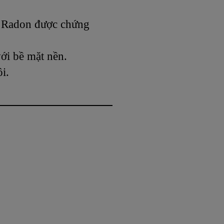
 Radon được chứng
ới bề mặt nền.
i.