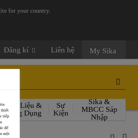
te for your country.
Đăng kí
Liên hệ
My Sika
Sika &
Tài Liệu &
Sự
tin
MBCC Sáp
 thiết
Ứng Dụng
Kiện
Nhập
c tiếp
ều
ác để
ặn một