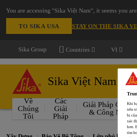
You are accessing "Sika Việt Nam", it seems you are
STAY ON THE SIKA V
TO SIKA USA
Sika Group
Countries
VI
Sika Việt Nam
Trun
Về
Các
Giải Pháp Cho Ô
Khi bạ
Chúng
Giải
trên t
& Công Nghiệ
Tôi
Pháp
bị củ
xác đ
hơn. 
tìm hi
Xây Dựng
Bảo Vệ Bê Tông
Lớp phủ bảo vệ