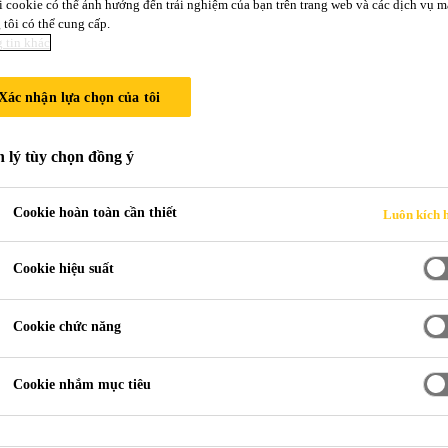
i cookie có thể ảnh hưởng đến trải nghiệm của bạn trên trang web và các dịch vụ m
tôi có thể cung cấp.
 tin khác
70
Xác nhận lựa chọn của tôi
cho các lớp phủ gốc nhựa Sikagard® và 
 lý tùy chọn đồng ý
hần dựa trên công nghệ Xolutec®, khả năng thẩm 
Cookie hoàn toàn cần thiết
Luôn kích 
Cookie hiệu suất
ng các đặc tính chung của vật liệu. Bằng cách k
u về tính năng sản phẩm, ví dụ: điều này cho ph
Cookie chức năng
 thành phần hữu cơ bay hơi (VOC), thi công nhan
cứng nhanh ngay cả ở nhiệt độ thấp giúp giảm t
Cookie nhắm mục tiêu
.