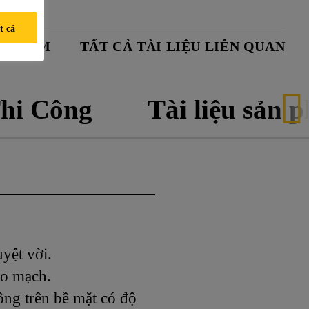
ờng khác nhau, giúp mở rộng các ứng dụng
 chi phí vòng đời giảm, giúp giảm đáng kể
t cả
N PHẨM
TẤT CẢ TÀI LIỆU LIÊN QUAN
hi Công
Tài liệu sản 
yệt vời.
ao mạch.
ông trên bề mặt có độ