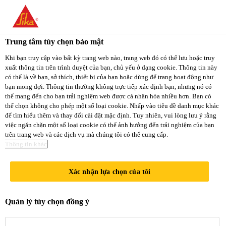
You are accessing "Sika Việt Nam", it seems you
are accessing it from "Hoa Kỳ". We have a
Trung tâm tùy chọn bảo mật
dedicated website for your country.
Khi bạn truy cập vào bất kỳ trang web nào, trang web đó có thể lưu hoặc truy
xuất thông tin trên trình duyệt của bạn, chủ yếu ở dạng cookie. Thông tin này
TO
STAY ON THE
có thể là về bạn, sở thích, thiết bị của bạn hoặc dùng để trang hoạt động như
SELECT A
SIKA VIỆT NAM
SIKA
bạn mong đợi. Thông tin thường không trực tiếp xác định bạn, nhưng nó có
COUNTRY
thể mang đến cho bạn trải nghiệm web được cá nhân hóa nhiều hơn. Bạn có
WEBSITE
USA
thể chọn không cho phép một số loại cookie. Nhấp vào tiêu đề danh mục khác
để tìm hiểu thêm và thay đổi cài đặt mặc định. Tuy nhiên, vui lòng lưu ý rằng
việc ngăn chặn một số loại cookie có thể ảnh hưởng đến trải nghiệm của bạn
trên trang web và các dịch vụ mà chúng tôi có thể cung cấp.
Sika Việt Nam
Thông tin khác
Xác nhận lựa chọn của tôi
CHƯƠNG
Quản lý tùy chọn đồng ý
TRÌNH SIKA