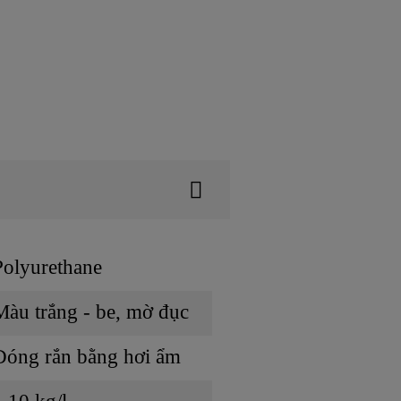
Polyurethane
Màu trắng - be, mờ đục
Đóng rắn bằng hơi ẩm