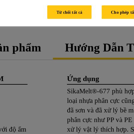
Từ chối tất cả
Cho phép tấ
BẢNG MÔ TẢ CHI TIẾT SẢ
sản phẩm
Hướng Dẫn T
M
Ứng dụng
SikaMelt®-677 phù hợp 
loại nhựa phân cực cũng
đã sơn và đã xử lý bề m
phân cực như PP và PE 
 với độ ẩm
xử lý vật lý thích hợp.