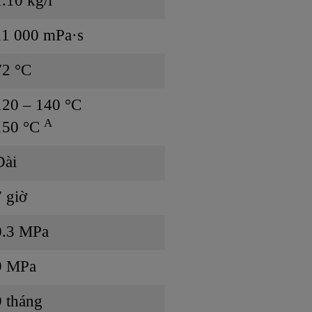
1.10 kg/l
11 000 mPa·s
72 °C
120 – 140 °C
A
150 °C
Dài
7 giờ
0.3 MPa
9 MPa
9 tháng