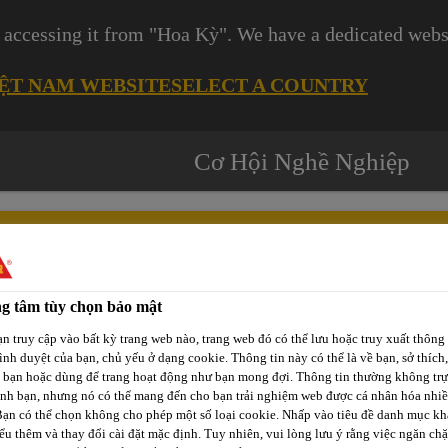
 accessing it from "Hoa Kỳ". We have a dedicated websi
IỆT NAM WEBSITE
SELECT A COUNTRY
Cơ Hội Nghề Nghiệp
g tâm tùy chọn bảo mật
Các
-tô
Phát Triển
Kênh Phân
n truy cập vào bất kỳ trang web nào, trang web đó có thể lưu hoặc truy xuất thông 
Dự
rình duyệt của bạn, chủ yếu ở dạng cookie. Thông tin này có thể là về bạn, sở thích,
p
Bền Vững
Phối / Bán Lẻ
Án
a bạn hoặc dùng để trang hoạt động như bạn mong đợi. Thông tin thường không trự
ịnh bạn, nhưng nó có thể mang đến cho bạn trải nghiệm web được cá nhân hóa nhi
Bạn có thể chọn không cho phép một số loại cookie. Nhấp vào tiêu đề danh mục kh
ểu thêm và thay đổi cài đặt mặc định. Tuy nhiên, vui lòng lưu ý rằng việc ngăn ch