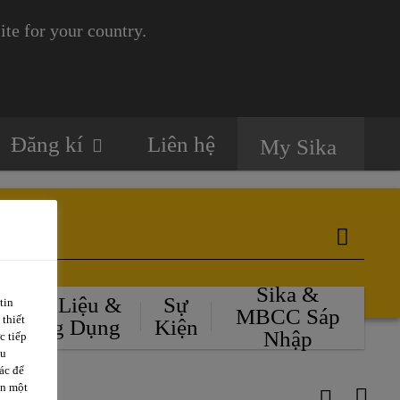
te for your country.
Đăng kí
Liên hệ
My Sika
Sika &
Tài Liệu &
Sự
tin
MBCC Sáp
 thiết
Ứng Dụng
Kiện
Nhập
c tiếp
ều
ác để
ặn một