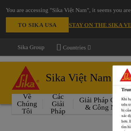
You are accessing "Sika Việt Nam", it seems you are
STAY ON THE SIKA V
TO SIKA USA
Sika Group
Countries
Sika Việt Nam
Trun
Về
Các
Giải Pháp Cho Ô
Khi bạ
Chúng
Giải
trên t
& Công Nghiệ
Tôi
Pháp
bị củ
xác đ
hơn. 
tìm hi