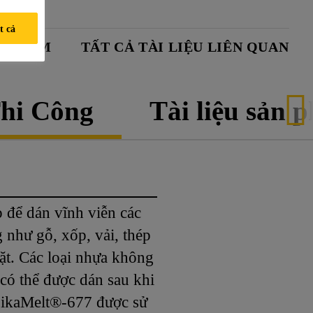
t cả
N PHẨM
TẤT CẢ TÀI LIỆU LIÊN QUAN
hi Công
Tài liệu sản 
để dán vĩnh viễn các
 như gỗ, xốp, vải, thép
ặt. Các loại nhựa không
có thể được dán sau khi
 SikaMelt®-677 được sử