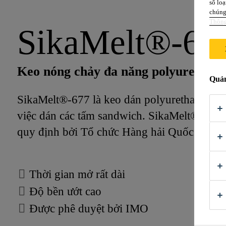
số loạ
chúng 
Thông
SikaMelt®-67
Keo nóng chảy đa năng polyurethane
Quản
SikaMelt®-677 là keo dán polyurethane nón
việc dán các tấm sandwich. SikaMelt®-677 đóng rắn khi tiếp x
Thời gian mở rất dài
Độ bền ướt cao
Được phê duyệt bởi IMO