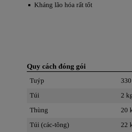
Kháng lão hóa rất tốt
Quy cách đóng gói
Tuýp
330
Túi
2 k
Thùng
20 
Túi (các-tông)
22 