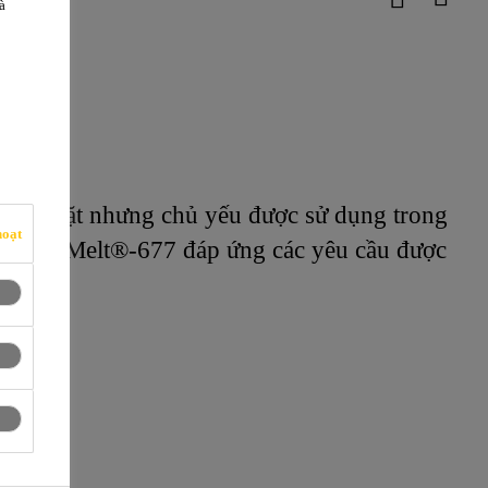
à
ại bề mặt nhưng chủ yếu được sử dụng trong
hoạt
ược