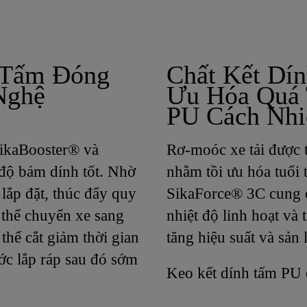
 Tấm Đóng
Chất Kết Dín
Nghệ
Ưu Hóa Quá 
PU Cách Nhi
SikaBooster® và
Rơ-moóc xe tải được t
 độ bám dính tốt. Nhờ
nhằm tồi ưu hóa tuổi 
lắp đặt, thúc đẩy quy
SikaForce® 3C cung c
 thể chuyển xe sang
nhiệt độ linh hoạt và 
thể cắt giảm thời gian
tăng hiệu suất và sản
ước lắp ráp sau đó sớm
Keo kết dính tấm PU 