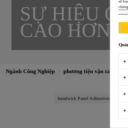
số loạ
SỰ HIỆU Q
chúng 
Thông
CAO HƠN
Quản
Ngành Công Nghiệp
phương tiện vận tải
Sandwich Panel Adhesives