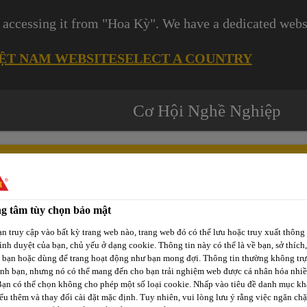
 accessing it from "Hoa Kỳ". We have a dedicated websi
IỆT NAM WEBSITE
SELECT A COUNTRY
Cơ Hội Nghề Nghiệp
g tâm tùy chọn bảo mật
Các
-tô
Phát Triển
Kênh Phân
n truy cập vào bất kỳ trang web nào, trang web đó có thể lưu hoặc truy xuất thông 
Dự
rình duyệt của bạn, chủ yếu ở dạng cookie. Thông tin này có thể là về bạn, sở thích,
p
Bền Vững
Phối / Bán Lẻ
Án
a bạn hoặc dùng để trang hoạt động như bạn mong đợi. Thông tin thường không trự
ịnh bạn, nhưng nó có thể mang đến cho bạn trải nghiệm web được cá nhân hóa nhi
Bạn có thể chọn không cho phép một số loại cookie. Nhấp vào tiêu đề danh mục kh
ểu thêm và thay đổi cài đặt mặc định. Tuy nhiên, vui lòng lưu ý rằng việc ngăn ch