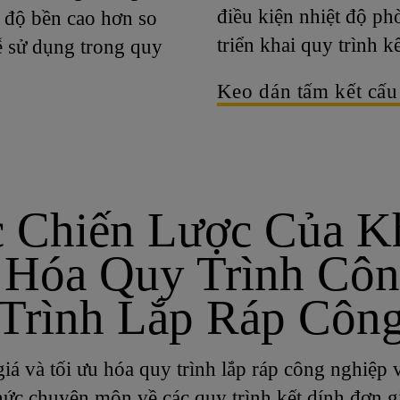
điều kiện nhiệt độ ph
a độ bền cao hơn so
triển khai quy trình 
ễ sử dụng trong quy
Keo dán tấm kết cấu
c Chiến Lược Của 
 Hóa Quy Trình Cô
Trình Lắp Ráp Côn
iá và tối ưu hóa quy trình lắp ráp công nghiệp 
hức chuyên môn về các quy trình kết dính đơn g