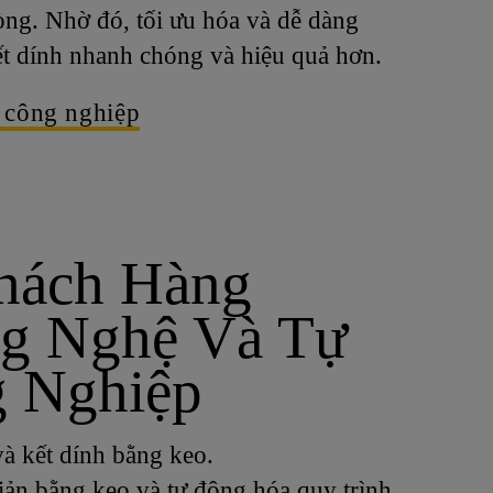
òng. Nhờ đó, tối ưu hóa và dễ dàng
kết dính nhanh chóng và hiệu quả hơn.
 công nghiệp
Khách Hàng
ng Nghệ Và Tự
g Nghiệp
và kết dính bằng keo.
iản bằng keo và tự động hóa quy trình