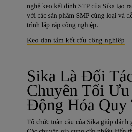
nghệ keo kết dính STP của Sika tạo r
với các sản phẩm SMP cùng loại và d
trình lắp ráp công nghiệp.
Keo dán tấm kết cấu công nghiệp
Sika Là Đối Tá
Chuyên Tối Ưu
Động Hóa Quy 
Tổ chức toàn cầu của Sika giúp đánh g
Các chuyên gia cung cấp nhiều kiến t