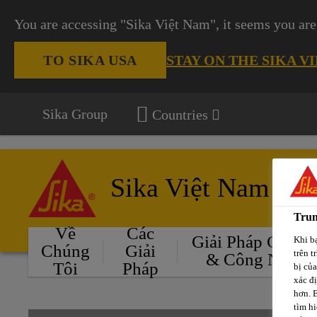
You are accessing "Sika Việt Nam", it seems you are
STAY ON THE SIKA V
TO SIKA USA
Sika Group
Countries
Sika Việt Nam
Trun
Về
Các
Giải Pháp Cho Ô
Khi bạ
Chúng
Giải
trên t
& Công Nghiệ
Tôi
Pháp
bị củ
xác đ
hơn. 
tìm hi