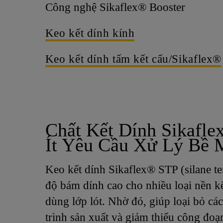
Công nghệ Sikaflex® Booster
Keo kết dính kính
Keo kết dính tấm kết cấu/Sikaflex®
Chất Kết Dính Sikafl
Ít Yêu Cầu Xử Lý Bề 
Keo kết dính Sikaflex® STP (silane t
độ bám dính cao cho nhiều loại nền k
dùng lớp lót. Nhờ đó, giúp loại bỏ cá
trình sản xuất và giảm thiểu công đo