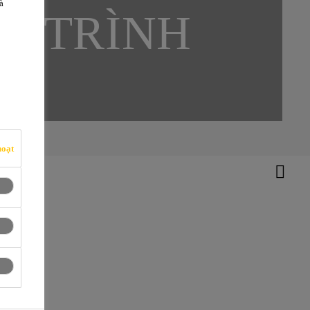
à
Y TRÌNH
hoạt