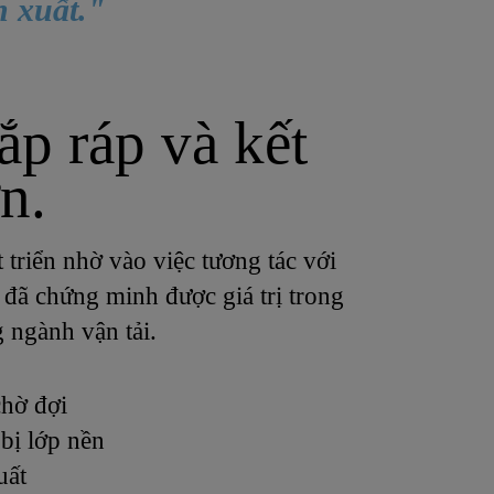
n xuất."
ắp ráp và kết
n.
triển nhờ vào việc tương tác với
đã chứng minh được giá trị trong
 ngành vận tải.
chờ đợi
bị lớp nền
uất