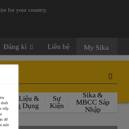
te for your country.
Đăng kí
Liên hệ
My Sika
Sika &
Tài Liệu &
Sự
tin
MBCC Sáp
 thiết
Ứng Dụng
Kiện
Nhập
c tiếp
ều
ác để
ặn một