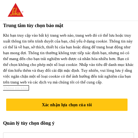
You are accessing "Sika Việt Nam", it seems you
are accessing it from "Hoa Kỳ". We have a
Trung tâm tùy chọn bảo mật
dedicated website for your country.
Ngành Công Nghiệp
...
Sika® Primer-209 
Khi bạn truy cập vào bất kỳ trang web nào, trang web đó có thể lưu hoặc truy
xuất thông tin trên trình duyệt của bạn, chủ yếu ở dạng cookie. Thông tin này
TO
STAY ON THE
có thể là về bạn, sở thích, thiết bị của bạn hoặc dùng để trang hoạt động như
SELECT A
SIKA VIỆT NAM
SIKA
bạn mong đợi. Thông tin thường không trực tiếp xác định bạn, nhưng nó có
COUNTRY
thể mang đến cho bạn trải nghiệm web được cá nhân hóa nhiều hơn. Bạn có
WEBSITE
USA
thể chọn không cho phép một số loại cookie. Nhấp vào tiêu đề danh mục khác
Sika® Primer-
để tìm hiểu thêm và thay đổi cài đặt mặc định. Tuy nhiên, vui lòng lưu ý rằng
việc ngăn chặn một số loại cookie có thể ảnh hưởng đến trải nghiệm của bạn
trên trang web và các dịch vụ mà chúng tôi có thể cung cấp.
Sika Việt Nam
209 D
Thông tin khác
Xác nhận lựa chọn của tôi
Chất quét lót gốc dung môi có
màu, cho sơn và nhựa
Quản lý tùy chọn đồng ý