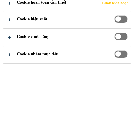
Cookie hoàn toàn cần thiết
Luôn kích hoạt
Cookie hiệu suất
Cookie chức năng
Ngành Công Nghiệp
...
sàn nổi
Cookie nhắm mục tiêu
Hệ thống sàn nổi Sikafloor®
Marine gồm có một lớp len vô cơ
trong đó có thể sử dụng hợp chất
không cháy hoặc tấm thép hoặc
nhôm. Nhờ đó, sẽ giúp đạt độ cách
âm tối đa và đem lại sự thoải mái