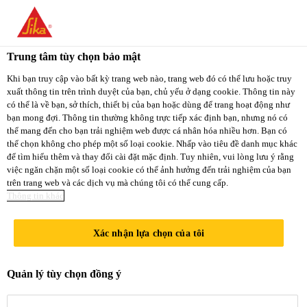
You are accessing "Sika Việt Nam", it seems you
are accessing it from "Hoa Kỳ". We have a
Trung tâm tùy chọn bảo mật
dedicated website for your country.
Khi bạn truy cập vào bất kỳ trang web nào, trang web đó có thể lưu hoặc truy
xuất thông tin trên trình duyệt của bạn, chủ yếu ở dạng cookie. Thông tin này
TO
STAY ON THE
có thể là về bạn, sở thích, thiết bị của bạn hoặc dùng để trang hoạt động như
SELECT A
SIKA VIỆT NAM
SIKA
bạn mong đợi. Thông tin thường không trực tiếp xác định bạn, nhưng nó có
COUNTRY
thể mang đến cho bạn trải nghiệm web được cá nhân hóa nhiều hơn. Bạn có
WEBSITE
USA
thể chọn không cho phép một số loại cookie. Nhấp vào tiêu đề danh mục khác
để tìm hiểu thêm và thay đổi cài đặt mặc định. Tuy nhiên, vui lòng lưu ý rằng
việc ngăn chặn một số loại cookie có thể ảnh hưởng đến trải nghiệm của bạn
trên trang web và các dịch vụ mà chúng tôi có thể cung cấp.
Sika Việt Nam
Thông tin khác
Xác nhận lựa chọn của tôi
SÀN NỔI
Quản lý tùy chọn đồng ý