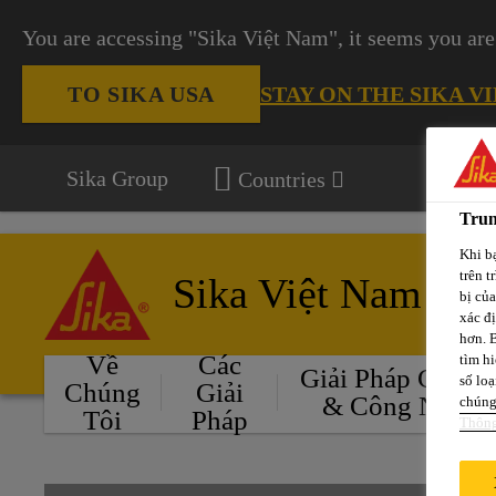
You are accessing "Sika Việt Nam", it seems you are
STAY ON THE SIKA V
TO SIKA USA
Sika Group
Countries
Trun
Khi bạ
trên t
Sika Việt Nam
bị củ
xác đ
hơn. 
Về
Các
tìm hi
Giải Pháp Cho Ô
số loạ
Chúng
Giải
& Công Nghiệ
chúng 
Tôi
Pháp
Thông