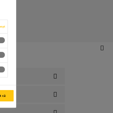
hoạt
t cả