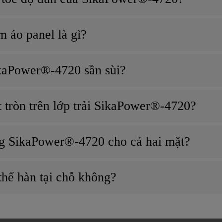
m áo panel là gì?
ikaPower®-4720 sần sùi?
t tròn trên lớp trải SikaPower®-4720?
ông SikaPower®-4720 cho cả hai mặt?
hể hàn tại chỗ không?