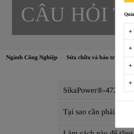
CÂU HỎI 
Quản
Ngành Công Nghiệp
Sửa chữa và bảo trì ô tô
SikaPower®-4720 có đ
Tại sao cần phải có lo
Làm cách nào để tăng