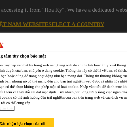
 accessing it from "Hoa Kỳ". We have a dedicated websi
IỆT NAM WEBSITE
SELECT A COUNTRY
Cơ Hội Nghề Nghiệp
g tâm tùy chọn bảo mật
n truy cập vào bất kỳ trang web nào, trang web đó có thể lưu hoặc truy xuất thông 
rình duyệt của bạn, chủ yếu ở dạng cookie. Thông tin này có thể là về bạn, sở thích,
a bạn hoặc dùng để trang hoạt động như bạn mong đợi. Thông tin thường không trự
ịnh bạn, nhưng nó có thể mang đến cho bạn trải nghiệm web được cá nhân hóa nhi
Bạn có thể chọn không cho phép một số loại cookie. Nhấp vào tiêu đề danh mục kh
Các
ểu thêm và thay đổi cài đặt mặc định. Tuy nhiên, vui lòng lưu ý rằng việc ngăn ch
-tô
Phát Triển
Kênh Phân
i cookie có thể ảnh hưởng đến trải nghiệm của bạn trên trang web và các dịch vụ m
Dự
p
Bền Vững
Phối / Bán Lẻ
tôi có thể cung cấp.
Án
 tin khác
Xác nhận lựa chọn của tôi