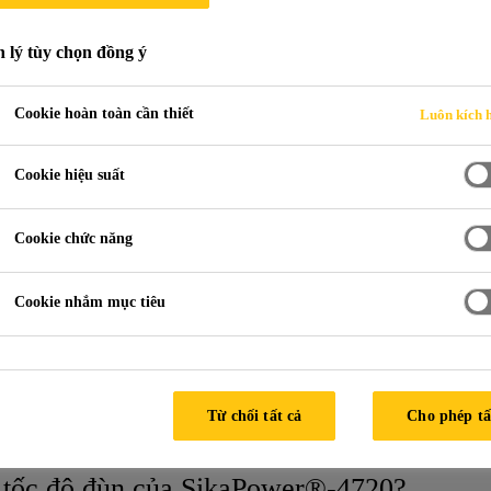
THƯỜNG GẶP
 lý tùy chọn đồng ý
Cookie hoàn toàn cần thiết
Luôn kích 
Cookie hiệu suất
liên kết tấm panel
FAQ Panel Replacement
Cookie chức năng
Cookie nhắm mục tiêu
ược sử dụng cho lắp ráp OE không?
ại súng piston?
Từ chối tất cả
Cho phép tấ
 tốc độ đùn của SikaPower®-4720?