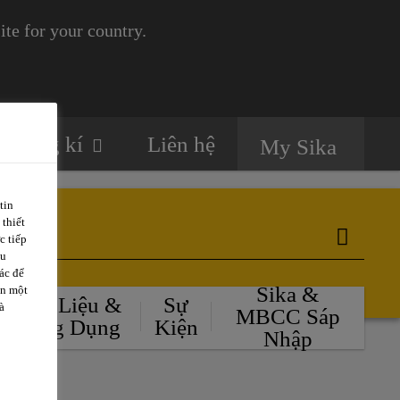
te for your country.
Đăng kí
Liên hệ
My Sika
tin
 thiết
c tiếp
ều
ác để
Sika &
ặn một
Tài Liệu &
Sự
à
MBCC Sáp
Ứng Dụng
Kiện
Nhập