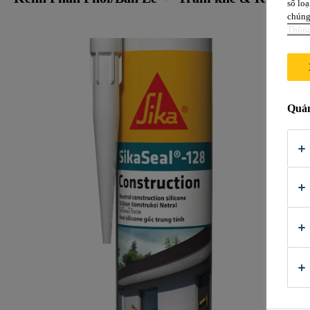
số loạ
chúng 
Thông
Quản