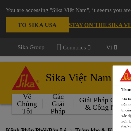
You are accessing "Sika Việt Nam", it seems you are
STAY ON THE SIKA V
TO SIKA USA
Sika Group
Countries
VI
Sika Việt Nam
Trun
Về
Các
Giải Pháp Cho Ô
Khi bạ
Chúng
Giải
trên t
& Công Nghiệ
Tôi
Pháp
bị củ
xác đ
hơn. 
tìm hi
Kênh Phân Phối/Bán Lẻ
Trám khe & Kết Dính