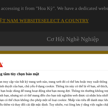
 accessing it from "Hoa Kỳ". We have a dedicated websi
IỆT NAM WEBSITE
SELECT A COUNTRY
Cơ Hội Nghề Nghiệp
g tâm tùy chọn bảo mật
Các
-tô
Phát Triển
Kênh Phân
n truy cập vào bất kỳ trang web nào, trang web đó có thể lưu hoặc truy xuất thông 
Dự
rình duyệt của bạn, chủ yếu ở dạng cookie. Thông tin này có thể là về bạn, sở thích,
p
Bền Vững
Phối / Bán Lẻ
Án
a bạn hoặc dùng để trang hoạt động như bạn mong đợi. Thông tin thường không trự
ịnh bạn, nhưng nó có thể mang đến cho bạn trải nghiệm web được cá nhân hóa nhi
Bạn có thể chọn không cho phép một số loại cookie. Nhấp vào tiêu đề danh mục kh
ểu thêm và thay đổi cài đặt mặc định. Tuy nhiên, vui lòng lưu ý rằng việc ngăn ch
SikaSeal®-128