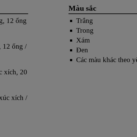
Màu sắc
g, 12 ống
Trắng
Trong
Xám
 12 ống /
Đen
Các màu khác theo y
 xích, 20
úc xích /