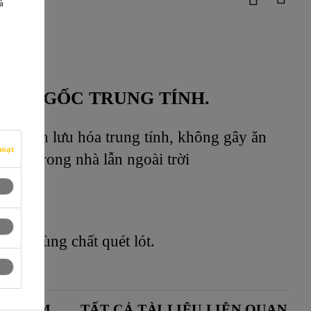
à
8
ỤNG GỐC TRUNG TÍNH.
nh phần lưu hóa trung tính, không gây ăn
hoạt
dụng trong nhà lẫn ngoài trời
hông dùng chất quét lót.
N PHẨM
TẤT CẢ TÀI LIỆU LIÊN QUAN