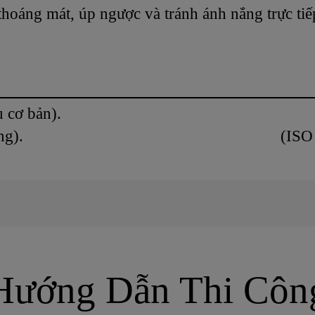
thoáng mát, úp ngược và tránh ánh nắng trực tiế
u cơ bản).
g/l (màu trong). (ISO 11
Hướng Dẫn Thi Côn