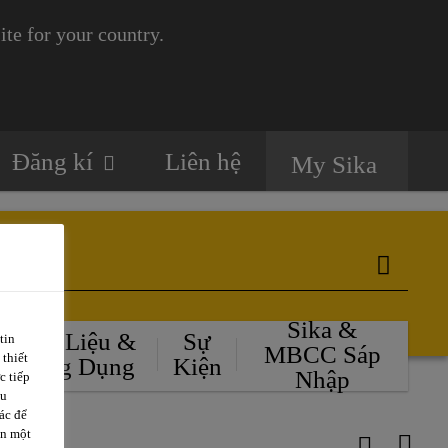
te for your country.
Đăng kí
Liên hệ
My Sika
Sika &
Tài Liệu &
Sự
tin
MBCC Sáp
 thiết
Ứng Dụng
Kiện
Nhập
c tiếp
ều
ác để
ặn một