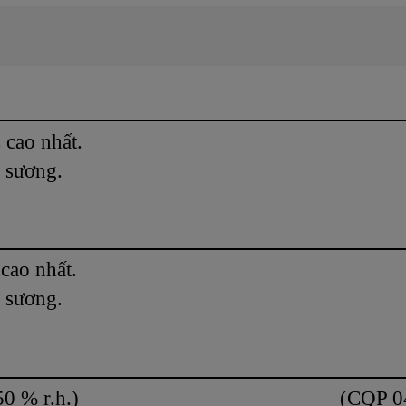
 cao nhất.
m sương.
 cao nhất.
m sương.
 (23 °C / 50 % r.h.) (CQP 04