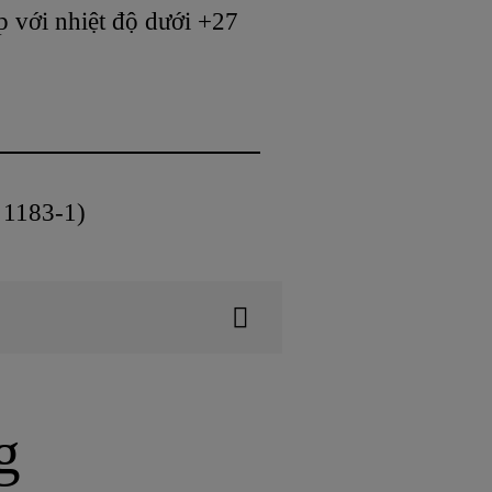
p với nhiệt độ dưới +27
83-1)
g