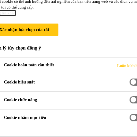
i cookie có thể ảnh hưởng đến trải nghiệm của bạn trên trang web và các dịch vụ m
tôi có thể cung cấp.
 tin khác
SikaSeal®-12
Xác nhận lựa chọn của tôi
KEO SILICONE TRÁM KHE ĐA D
 lý tùy chọn đồng ý
SikaSeal®-128 là chất trám silicone một thà
Cookie hoàn toàn cần thiết
Luôn kích 
mòn vật liệu. Phù hợp thi công cho các ứng 
Cookie hiệu suất
Chống chịu thời tiết và kháng UV tốt.
Cookie chức năng
Bám dính trên nhiều bề mặt vật liệu mà k
Độ giãn dài và đàn hồi cao.
Cookie nhắm mục tiêu
BẢNG MÔ TẢ CHI TIẾT SẢ