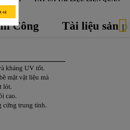
t cả
hi Công
Tài liệu sản 
 và kháng UV tốt.
bề mặt vật liệu mà
 lót.
ồi cao.
 cứng trung tính.