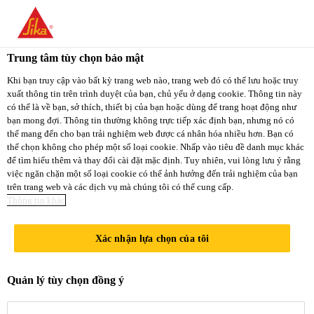
You are accessing "Sika Việt Nam", it seems you
are accessing it from "Hoa Kỳ". We have a
Trung tâm tùy chọn bảo mật
dedicated website for your country.
Kênh Phân Phối/Bán Lẻ
...
Sika® Rugasol
Khi bạn truy cập vào bất kỳ trang web nào, trang web đó có thể lưu hoặc truy
xuất thông tin trên trình duyệt của bạn, chủ yếu ở dạng cookie. Thông tin này
TO
STAY ON THE
có thể là về bạn, sở thích, thiết bị của bạn hoặc dùng để trang hoạt động như
SELECT A
SIKA VIỆT NAM
SIKA
bạn mong đợi. Thông tin thường không trực tiếp xác định bạn, nhưng nó có
COUNTRY
thể mang đến cho bạn trải nghiệm web được cá nhân hóa nhiều hơn. Bạn có
WEBSITE
USA
thể chọn không cho phép một số loại cookie. Nhấp vào tiêu đề danh mục khác
Sika® Rugasol
để tìm hiểu thêm và thay đổi cài đặt mặc định. Tuy nhiên, vui lòng lưu ý rằng
việc ngăn chặn một số loại cookie có thể ảnh hưởng đến trải nghiệm của bạn
trên trang web và các dịch vụ mà chúng tôi có thể cung cấp.
Sika Việt Nam
F
Thông tin khác
Xác nhận lựa chọn của tôi
Chất ức chế bề mặt bê tông
Quản lý tùy chọn đồng ý
Chất ức chế bề mặt Sika® Rugasol F
được thiết kế chuyên dùng cho việc tạo