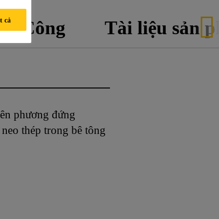
t cả
hi Công
Tài liệu sản 
rên phương đứng
neo thép trong bê tông