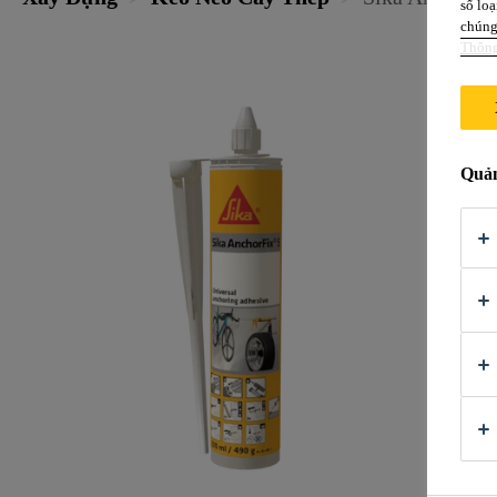
số loạ
chúng 
Thông
Quản