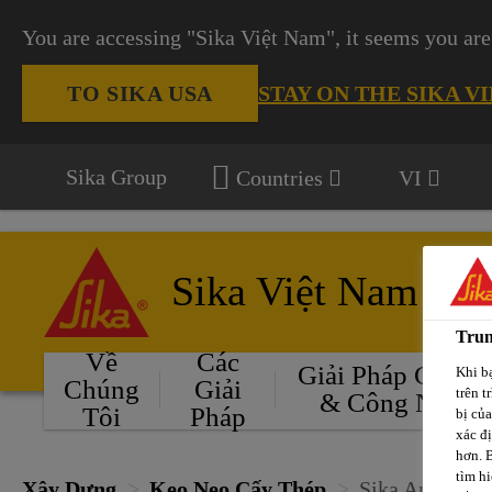
You are accessing "Sika Việt Nam", it seems you are
STAY ON THE SIKA V
TO SIKA USA
Sika Group
Countries
VI
Sika Việt Nam
Trun
Về
Các
Giải Pháp Cho Ô
Khi bạ
Chúng
Giải
trên t
& Công Nghiệ
Tôi
Pháp
bị củ
xác đ
hơn. 
tìm hi
Xây Dựng
Keo Neo Cấy Thép
Sika AnchorFi