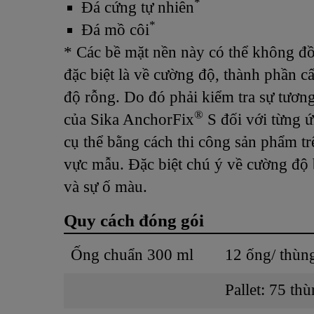
*
Đá cứng tự nhiên
*
Đá mồ côi
* Các bề mặt nền này có thể không đồ
đặc biệt là về cường độ, thành phần cấ
độ rỗng. Do đó phải kiểm tra sự tương
®
của Sika AnchorFix
S đối với từng 
cụ thể bằng cách thi công sản phẩm t
vực mẫu. Đặc biệt chú ý về cường độ
và sự ố màu.
Quy cách đóng gói
Ống chuẩn 300 ml
12 ống/ thùn
Pallet: 75 th