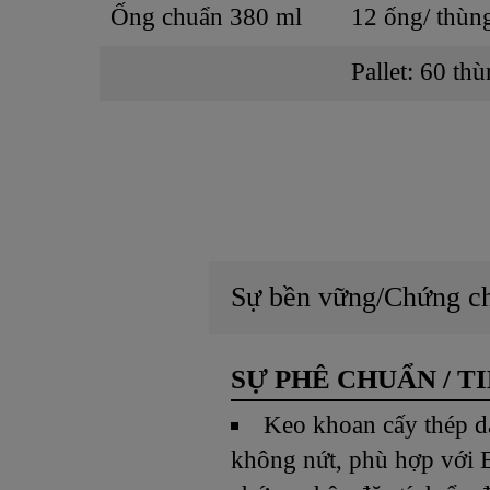
Ống chuẩn 380 ml
12 ống/ thùn
Pallet: 60 th
Sự bền vững/Chứng c
SỰ PHÊ CHUẨN / T
Keo khoan cấy thép d
không nứt, phù hợp với