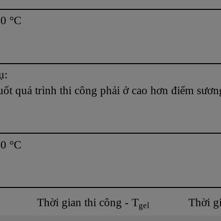
40 °C
ụ:
ốt quá trình thi công phải ở cao hơn điểm sương 
40 °C
Thời gian thi công - T
Thời g
gel