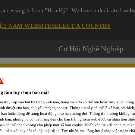
 accessing it from "Hoa Kỳ". We have a dedicated websi
IỆT NAM WEBSITE
SELECT A COUNTRY
Cơ Hội Nghề Nghiệp
g tâm tùy chọn bảo mật
Các
-tô
Phát Triển
Kênh Phân
n truy cập vào bất kỳ trang web nào, trang web đó có thể lưu hoặc truy xuất thông 
Dự
rình duyệt của bạn, chủ yếu ở dạng cookie. Thông tin này có thể là về bạn, sở thích,
p
Bền Vững
Phối / Bán Lẻ
Án
a bạn hoặc dùng để trang hoạt động như bạn mong đợi. Thông tin thường không trự
ịnh bạn, nhưng nó có thể mang đến cho bạn trải nghiệm web được cá nhân hóa nhi
Bạn có thể chọn không cho phép một số loại cookie. Nhấp vào tiêu đề danh mục kh
ểu thêm và thay đổi cài đặt mặc định. Tuy nhiên, vui lòng lưu ý rằng việc ngăn ch
x® S