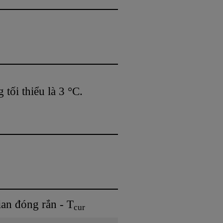
tối thiểu là 3 °C.
ian đóng rắn - T
cur