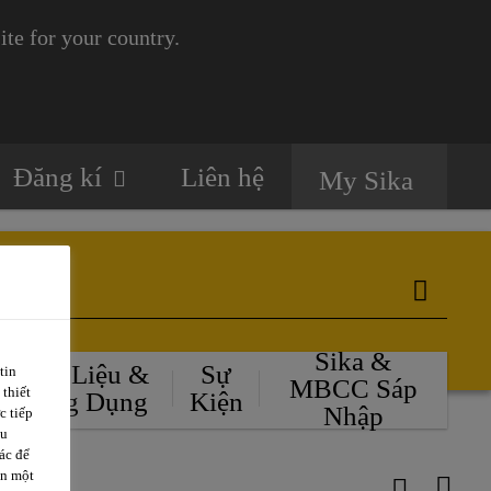
te for your country.
Đăng kí
Liên hệ
My Sika
Sika &
Tài Liệu &
Sự
tin
MBCC Sáp
 thiết
Ứng Dụng
Kiện
Nhập
c tiếp
ều
ác để
ặn một