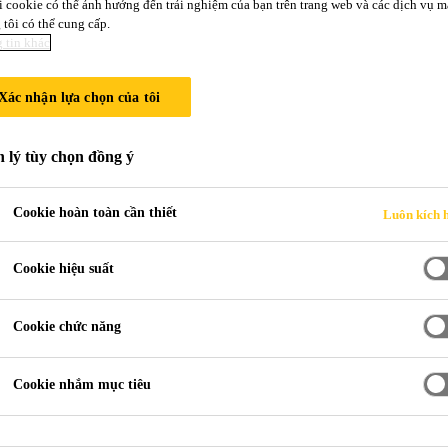
i cookie có thể ảnh hưởng đến trải nghiệm của bạn trên trang web và các dịch vụ m
tôi có thể cung cấp.
 tin khác
Sika AnchorF
Xác nhận lựa chọn của tôi
KEO KHOAN CẤY THÉP THÔNG
 lý tùy chọn đồng ý
Sản phẩm keo khoan cấy thép 2 thành phần g
Cookie hoàn toàn cần thiết
Luôn kích 
Cookie hiệu suất
Đóng rắn nhanh
Không võng, kể cả trên phương đứng
Cookie chức năng
Đánh giá thử nghiệm neo thép trong bê 
Cookie nhắm mục tiêu
BẢNG MÔ TẢ CHI TIẾT SẢ