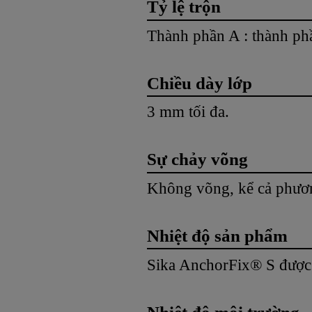
Tỷ lệ trộn
Thành phần A : thành phầ
Chiều dày lớp
3 mm tối đa.
Sự chảy võng
Không võng, kể cả phươ
Nhiệt độ sản phẩm
Sika AnchorFix® S được b