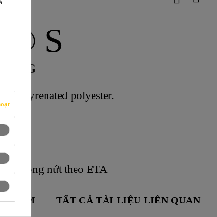
à
ix® S
 DỤNG
ốc Styrenated polyester.
hoạt
tông không nứt theo ETA
N PHẨM
TẤT CẢ TÀI LIỆU LIÊN QUAN