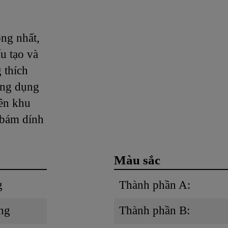
ng nhất,
u tạo và
 thích
ứng dụng
rên khu
 bám dính
Màu sắc
g
Thành phần A:
ùng
Thành phần B: