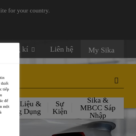
te for your country.
Đăng kí
Liên hệ
My Sika
tin
 thiết
c tiếp
ều
Sika &
ác để
Tài Liệu &
Sự
MBCC Sáp
ặn một
Ứng Dụng
Kiện
à
Nhập