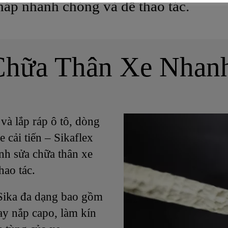
pháp nhanh chóng và dễ thao tác.
 Chữa Thân Xe Nhan
và lắp ráp ô tô, dòng
 cải tiến – Sikaflex
nh sửa chữa thân xe
hao tác.
Sika đa dạng bao gồm
ay nắp capo, làm kín