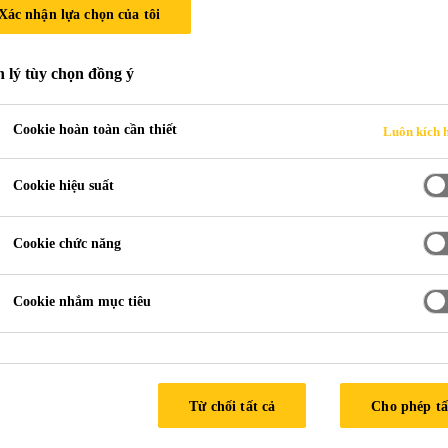
Xác nhận lựa chọn của tôi
 lý tùy chọn đồng ý
Cookie hoàn toàn cần thiết
Luôn kích 
Cookie hiệu suất
Cookie chức năng
Cookie nhắm mục tiêu
trám-kín
ĩnh vực sản xuất và lắp ráp ô tô, dòng
Từ chối tất cả
Cho phép tấ
ikaflex được thiết kế chuyên dụng cho 