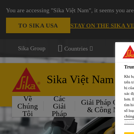
You are accessing "Sika Việt Nam", it seems you are
STAY ON THE SIKA V
TO SIKA USA
Sika Group
Countries
Trun
Sika Việt Nam
Khi bạ
trên t
bị củ
xác đ
Về
Các
hơn. 
Giải Pháp Cho Ô
Chúng
Giải
tìm hi
& Công Nghiệ
số loạ
Tôi
Pháp
chúng 
Thông