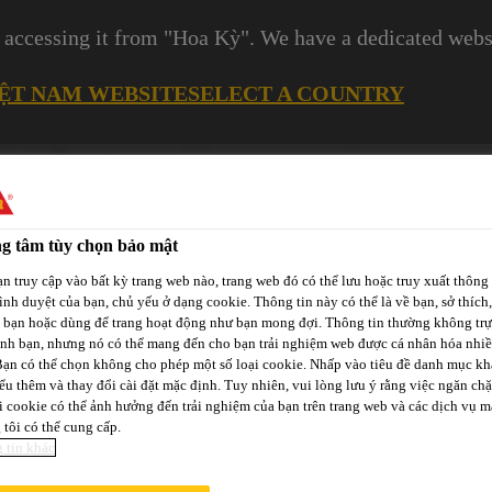
 accessing it from "Hoa Kỳ". We have a dedicated websi
IỆT NAM WEBSITE
SELECT A COUNTRY
Cơ Hội Nghề Nghiệp
g tâm tùy chọn bảo mật
n truy cập vào bất kỳ trang web nào, trang web đó có thể lưu hoặc truy xuất thông 
rình duyệt của bạn, chủ yếu ở dạng cookie. Thông tin này có thể là về bạn, sở thích,
a bạn hoặc dùng để trang hoạt động như bạn mong đợi. Thông tin thường không trự
ịnh bạn, nhưng nó có thể mang đến cho bạn trải nghiệm web được cá nhân hóa nhi
Các
Bạn có thể chọn không cho phép một số loại cookie. Nhấp vào tiêu đề danh mục kh
-tô
Phát Triển
Kênh Phân
Dự
ểu thêm và thay đổi cài đặt mặc định. Tuy nhiên, vui lòng lưu ý rằng việc ngăn ch
p
Bền Vững
Phối / Bán Lẻ
i cookie có thể ảnh hưởng đến trải nghiệm của bạn trên trang web và các dịch vụ m
Án
tôi có thể cung cấp.
 tin khác