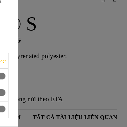
à
ix® S
 DỤNG
ốc Styrenated polyester.
hoạt
tông không nứt theo ETA
N PHẨM
TẤT CẢ TÀI LIỆU LIÊN QUAN