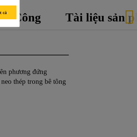
t cả
hi Công
Tài liệu sản 
rên phương đứng
neo thép trong bê tông