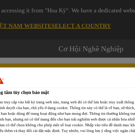
 accessing it from "Hoa Kỳ". We have a dedicated websi
IỆT NAM WEBSITE
SELECT A COUNTRY
Cơ Hội Nghề Nghiệp
g tâm tùy chọn bảo mật
Các
-tô
Phát Triển
Kênh Phân
n truy cập vào bất kỳ trang web nào, trang web đó có thể lưu hoặc truy xuất thông 
Dự
rình duyệt của bạn, chủ yếu ở dạng cookie. Thông tin này có thể là về bạn, sở thích,
p
Bền Vững
Phối / Bán Lẻ
Án
a bạn hoặc dùng để trang hoạt động như bạn mong đợi. Thông tin thường không trự
ịnh bạn, nhưng nó có thể mang đến cho bạn trải nghiệm web được cá nhân hóa nhi
Bạn có thể chọn không cho phép một số loại cookie. Nhấp vào tiêu đề danh mục kh
ểu thêm và thay đổi cài đặt mặc định. Tuy nhiên, vui lòng lưu ý rằng việc ngăn ch
horFix® S