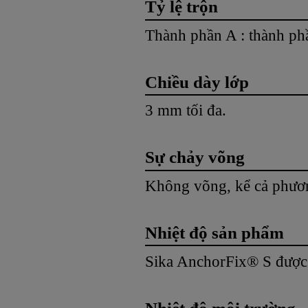
Tỷ lệ trộn
Thành phần A : thành phầ
Chiều dày lớp
3 mm tối đa.
Sự chảy võng
Không võng, kể cả phươ
Nhiệt độ sản phẩm
Sika AnchorFix® S được b