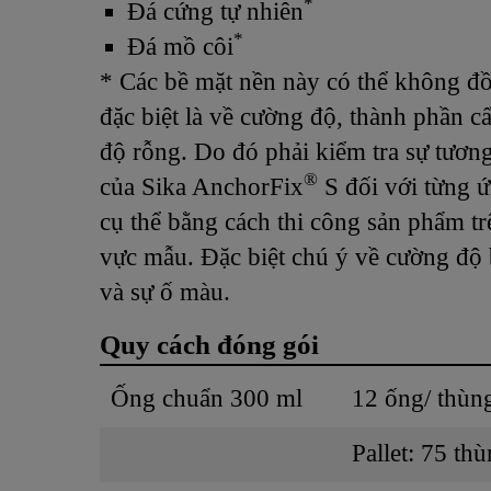
*
Đá cứng tự nhiên
*
Đá mồ côi
* Các bề mặt nền này có thể không đồ
đặc biệt là về cường độ, thành phần cấ
độ rỗng. Do đó phải kiểm tra sự tương
®
của Sika AnchorFix
S đối với từng 
cụ thể bằng cách thi công sản phẩm t
vực mẫu. Đặc biệt chú ý về cường độ
và sự ố màu.
Quy cách đóng gói
Ống chuẩn 300 ml
12 ống/ thùn
Pallet: 75 th