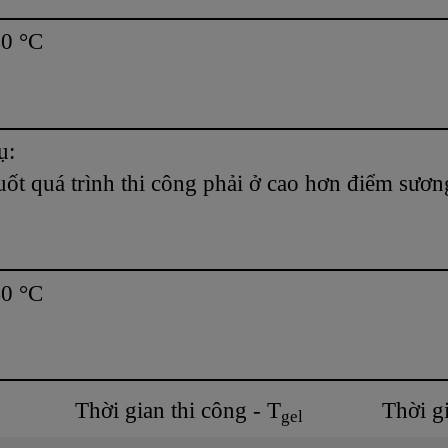
40 °C
ụ:
ốt quá trình thi công phải ở cao hơn điểm sương 
40 °C
Thời gian thi công - T
Thời g
gel