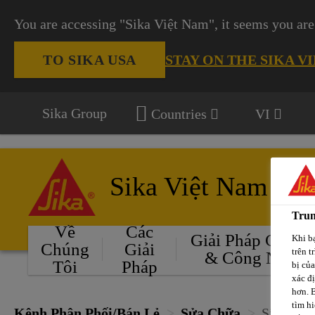
You are accessing "Sika Việt Nam", it seems you are
STAY ON THE SIKA V
TO SIKA USA
Sika Group
Countries
VI
Sika Việt Nam
Trun
Về
Các
Giải Pháp Cho Ô
Khi bạ
Chúng
Giải
trên t
& Công Nghiệ
Tôi
Pháp
bị củ
xác đ
hơn. 
tìm hi
Kênh Phân Phối/Bán Lẻ
Sửa Chữa
Sika Anc