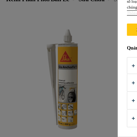
số loạ
chúng 
Thông
Quản