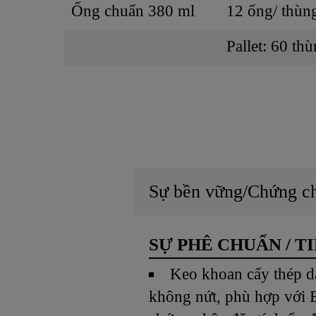
Ống chuẩn 380 ml
12 ống/ thùn
Pallet: 60 th
Sự bền vững/Chứng c
SỰ PHÊ CHUẨN / T
Keo khoan cấy thép d
không nứt, phù hợp với