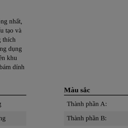
ng nhất,
u tạo và
 thích
ứng dụng
rên khu
 bám dính
Màu sắc
g
Thành phần A:
ùng
Thành phần B: