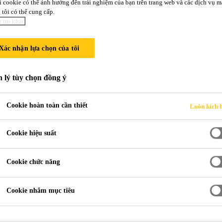
i cookie có thể ảnh hưởng đến trải nghiệm của bạn trên trang web và các dịch vụ m
tôi có thể cung cấp.
 tin khác
Sika AnchorF
Xác nhận lựa chọn của tôi
KEO KHOAN CẤY THÉP THÔNG
 lý tùy chọn đồng ý
Sản phẩm keo khoan cấy thép 2 thành phần g
Cookie hoàn toàn cần thiết
Luôn kích 
Cookie hiệu suất
Đóng rắn nhanh
Không võng, kể cả trên phương đứng
Cookie chức năng
Đánh giá thử nghiệm neo thép trong bê 
Cookie nhắm mục tiêu
BẢNG MÔ TẢ CHI TIẾT SẢ