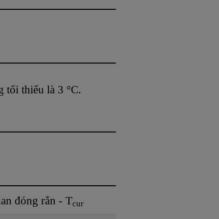
tối thiểu là 3 °C.
ian đóng rắn - T
cur