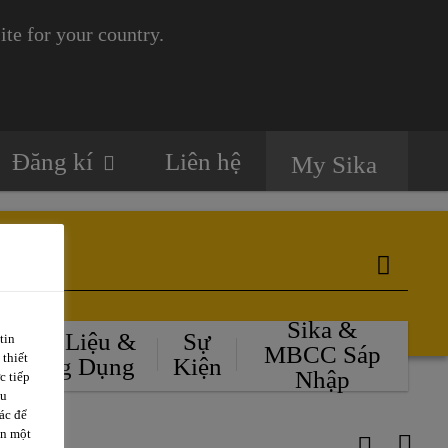
te for your country.
Đăng kí
Liên hệ
My Sika
Sika &
Tài Liệu &
Sự
tin
MBCC Sáp
 thiết
Ứng Dụng
Kiện
Nhập
c tiếp
ều
ác để
ặn một